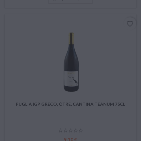
favorite_border
PUGLIA IGP GRECO, ÒTRE, CANTINA TEANUM 75CL
Prix
9,10 €