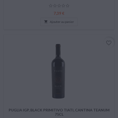
Prix
7,39 €

Ajouter au panier
favorite_border
PUGLIA IGP, BLACK PRIMITIVO TIATI, CANTINA TEANUM
75CL