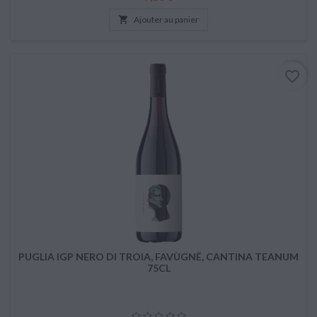

Ajouter au panier
favorite_border
PUGLIA IGP NERO DI TROIA, FAVÙGNË, CANTINA TEANUM
75CL