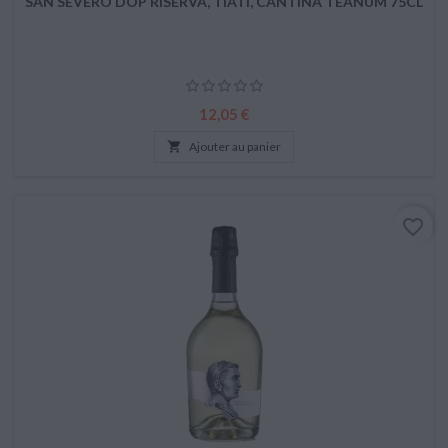
SAN SEVERO DOP RISERVA, TIATI, CANTINA TEANUM 75CL
Prix
12,05 €

Ajouter au panier
favorite_border