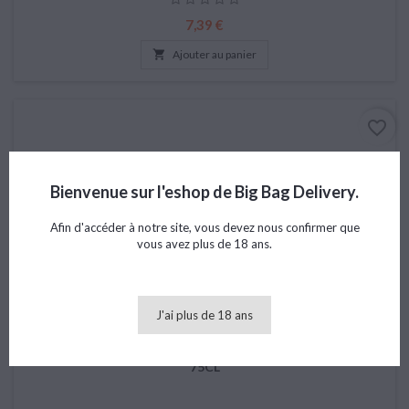
Prix
7,39 €

Ajouter au panier
favorite_border
Bienvenue sur l'eshop de Big Bag Delivery.
Afin d'accéder à notre site, vous devez nous confirmer que
vous avez plus de 18 ans.
J'ai plus de 18 ans
PUGLIA IGP SAUVIGNON, FAVÙGNË, CANTINA TEANUM
75CL