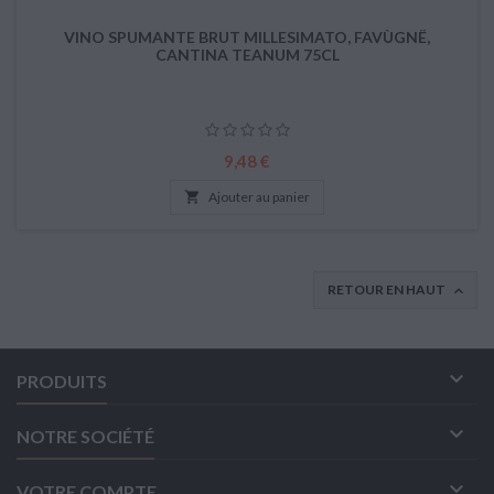
VINO SPUMANTE BRUT MILLESIMATO, FAVÙGNË,
CANTINA TEANUM 75CL
Prix
9,48 €

Ajouter au panier
RETOUR EN HAUT


PRODUITS

NOTRE SOCIÉTÉ

VOTRE COMPTE