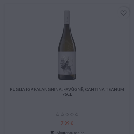
favorite_border
PUGLIA IGP FALANGHINA, FAVÙGNË, CANTINA TEANUM
75CL
Prix
7,39 €

Ajouter au panier