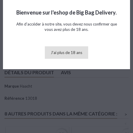
Référence
13018
Marque
Haacht
Bienvenue sur l'eshop de Big Bag Delivery.
Note
Afin d'accéder à notre site, vous devez nous confirmer que
vous avez plus de 18 ans.
213,14 €
TTC
Ajouter au panier

Quantité
J'ai plus de 18 ans
DÉTAILS DU PRODUIT
AVIS
Marque
Haacht
Référence
13018
8 AUTRES PRODUITS DANS LA MÊME CATÉGORIE :
>
<