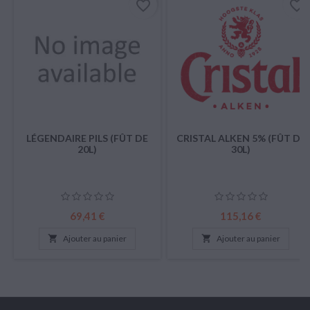
favorite_border
favorite_border
LÉGENDAIRE PILS (FÛT DE
CRISTAL ALKEN 5% (FÛT DE
20L)
30L)
Prix
Prix
69,41 €
115,16 €

Ajouter au panier

Ajouter au panier