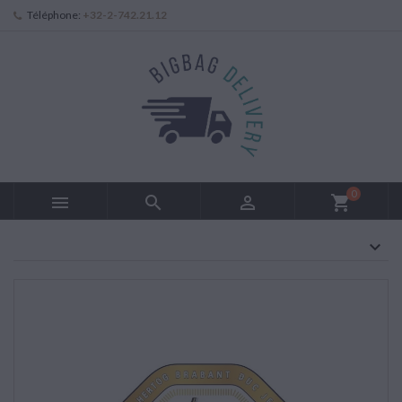
Téléphone:
+32-2-742.21.12
0



shopping_cart