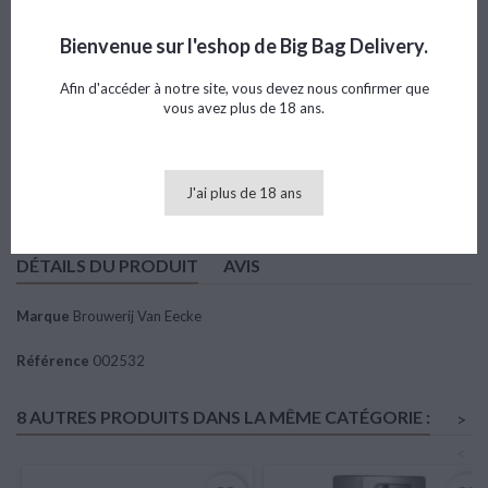
Référence
002532
Marque
Brouwerij Van Eecke
Bienvenue sur l'eshop de Big Bag Delivery.
Note
Afin d'accéder à notre site, vous devez nous confirmer que
vous avez plus de 18 ans.
98,65 €
TTC
Ajouter au panier

Quantité
J'ai plus de 18 ans
DÉTAILS DU PRODUIT
AVIS
Marque
Brouwerij Van Eecke
Référence
002532
8 AUTRES PRODUITS DANS LA MÊME CATÉGORIE :
>
<