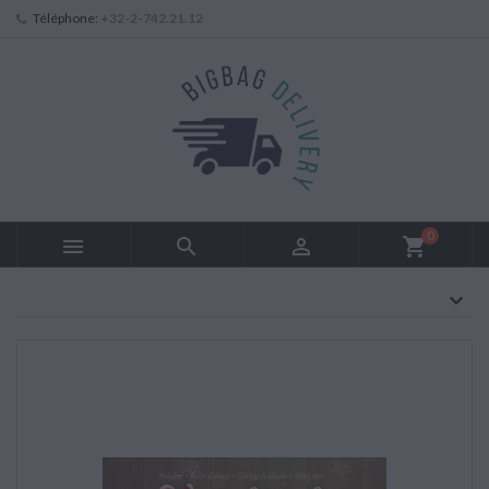
Téléphone:
+32-2-742.21.12
0



shopping_cart