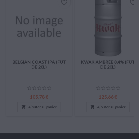
favorite_border
favorite_border
BELGIAN COAST IPA (FÛT
KWAK AMBRÉE 8,4% (FÛT
DE 20L)
DE 20L)
Prix
Prix
105,78 €
125,66 €

Ajouter au panier

Ajouter au panier