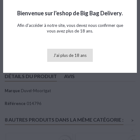
Référence
014796
Marque
Duvel-Moortgat
Bienvenue sur l'eshop de Big Bag Delivery.
Note
Afin d'accéder à notre site, vous devez nous confirmer que
vous avez plus de 18 ans.
86,02 €
TTC
Ajouter au panier

Quantité
J'ai plus de 18 ans
DÉTAILS DU PRODUIT
AVIS
Marque
Duvel-Moortgat
Référence
014796
8 AUTRES PRODUITS DANS LA MÊME CATÉGORIE :
>
<