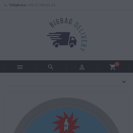
Téléphone:
+32-2-742.21.12
0



shopping_cart