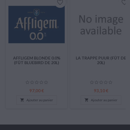
favorite_border
favorite_border
AFFLIGEM BLONDE 0.0%
LA TRAPPE PUUR (FÛT DE
(FÛT BLUEBIRD DE 20L)
20L)
Prix
Prix
97,00 €
93,10 €

Ajouter au panier

Ajouter au panier