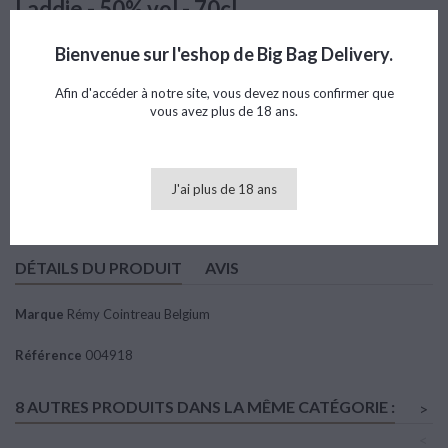
Laddie - 50% vol - 70cl
Référence
004918
Marque
Rémy Cointreau Belgium
Bienvenue sur l'eshop de Big Bag Delivery.
Note
Afin d'accéder à notre site, vous devez nous confirmer que
vous avez plus de 18 ans.
63,52 €
TTC
J'ai plus de 18 ans
Ajouter au panier

Quantité
DÉTAILS DU PRODUIT
AVIS
Marque
Rémy Cointreau Belgium
Référence
004918
8 AUTRES PRODUITS DANS LA MÊME CATÉGORIE :
>
<