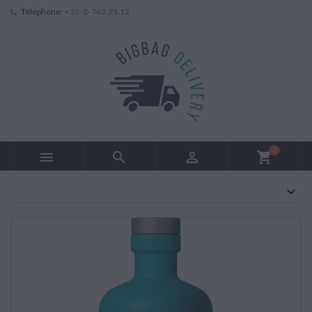
Téléphone:
+32-2-742.21.12
0



shopping_cart