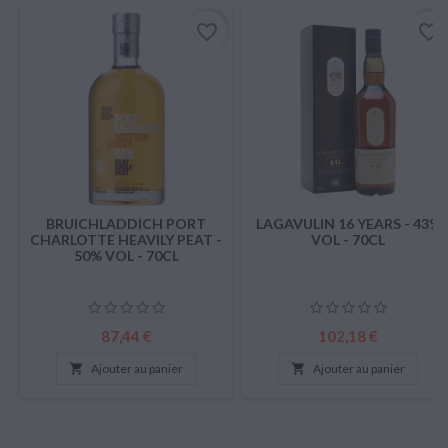
favorite_border
favorite_border
BRUICHLADDICH PORT
LAGAVULIN 16 YEARS - 43%
CHARLOTTE HEAVILY PEAT -
VOL - 70CL
50% VOL - 70CL
Prix
Prix
87,44 €
102,18 €

Ajouter au panier

Ajouter au panier