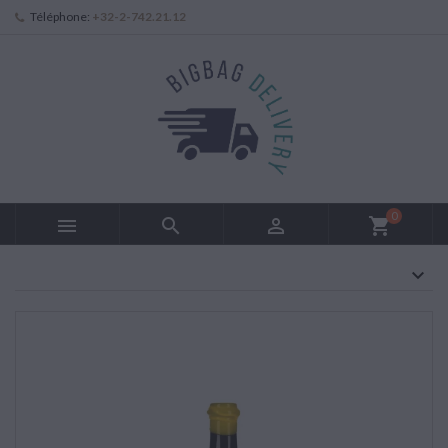
Téléphone:
+32-2-742.21.12
0



shopping_cart