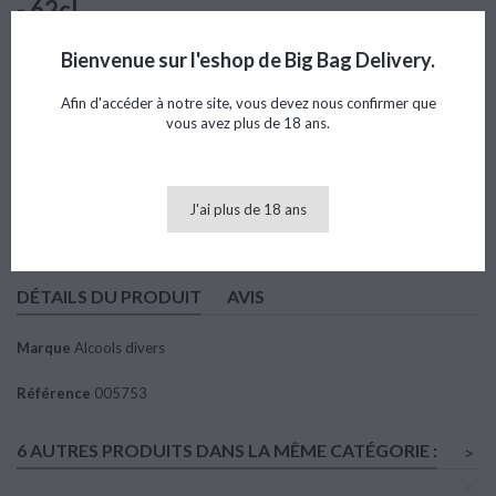
- 62cl
Référence
005753
Marque
Alcools divers
Bienvenue sur l'eshop de Big Bag Delivery.
Note
Afin d'accéder à notre site, vous devez nous confirmer que
vous avez plus de 18 ans.
46,87 €
TTC
J'ai plus de 18 ans
Ajouter au panier

Quantité
DÉTAILS DU PRODUIT
AVIS
Marque
Alcools divers
Référence
005753
6 AUTRES PRODUITS DANS LA MÊME CATÉGORIE :
>
<