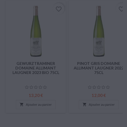
favorite_border
favorite_border
GEWURZTRAMINER
PINOT GRIS DOMAINE
DOMAINE ALLIMANT
ALLIMANT LAUGNER 2022
LAUGNER 2023 BIO 75CL
75CL
Prix
Prix
13,20 €
12,00 €

Ajouter au panier

Ajouter au panier