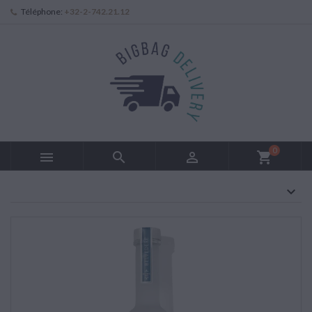
Téléphone:
+32-2-742.21.12
0



shopping_cart