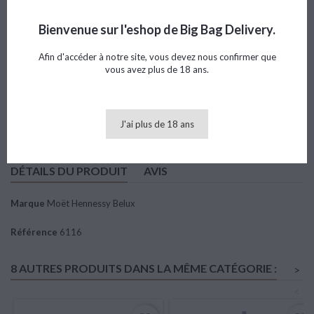
Référence
6116
Marque
Moët Hennessy Belux
Bienvenue sur l'eshop de Big Bag Delivery.
Note
Afin d'accéder à notre site, vous devez nous confirmer que
vous avez plus de 18 ans.
15,37 €
TTC
Ajouter au panier

Quantité
J'ai plus de 18 ans
DÉTAILS DU PRODUIT
AVIS
Marque
Moët Hennessy Belux
Référence
6116
8 AUTRES PRODUITS DANS LA MÊME CATÉGORIE :
>
<