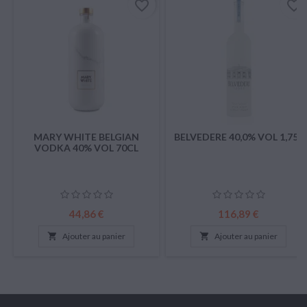
favorite_border
favorite_border
MARY WHITE BELGIAN
BELVEDERE 40,0% VOL 1,75L
VODKA 40% VOL 70CL
Prix
Prix
44,86 €
116,89 €

Ajouter au panier

Ajouter au panier