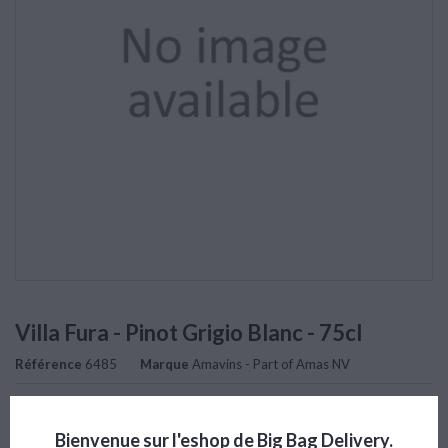
Villa Fura - Pinot Grigio Blanc - 75cl
Référence
6485
Marque
Amavins - Part of Amas NV
Note
Bienvenue sur l'eshop de Big Bag Delivery.