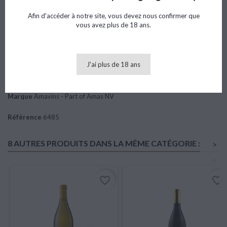
13,15 €
TTC
Afin d'accéder à notre site, vous devez nous confirmer que
vous avez plus de 18 ans.
Ajouter au panier

Quantité
J'ai plus de 18 ans
DÉTAILS DU PRODUIT
AVIS
Marque
Amavins - Part of Amas NV
Référence
6485
8 AUTRES PRODUITS DANS LA MÊME CATÉGORIE :
>
<
favorite_border
favorite_border