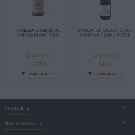
VENEZIA GIULIA DOC
PUGLIA IGP GRECO, ÒTRE,
CUESSA BLANC 75CL
CANTINA TEANUM 75CL
Prix
Prix
13,77 €
9,10 €

Ajouter au panier

Ajouter au panier

PRODUITS

NOTRE SOCIÉTÉ