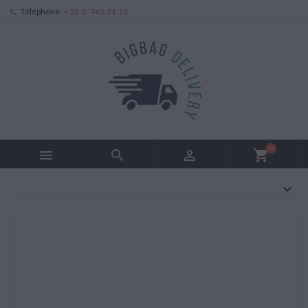
Téléphone:
+32-2-742.21.12
0



shopping_cart