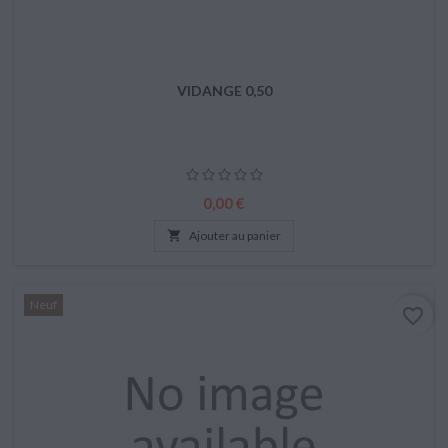
VIDANGE 0,50
Prix
0,00 €

Ajouter au panier
Neuf
favorite_border