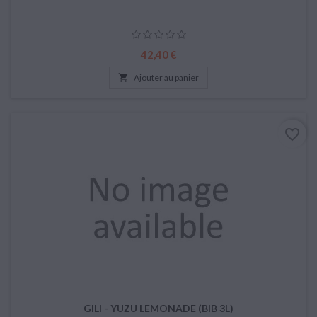
Prix
42,40 €

Ajouter au panier
favorite_border
GILI - YUZU LEMONADE (BIB 3L)