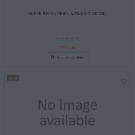
SUPER 8 FLANDRIEN 6,4% (FÛT DE 20L)
Prix
117,10 €

Ajouter au panier
Neuf
favorite_border