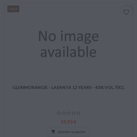
Neuf
favorite_border
GLENMORANGIE - LASANTA 12 YEARS - 43% VOL 70CL
Prix
50,93 €

Ajouter au panier