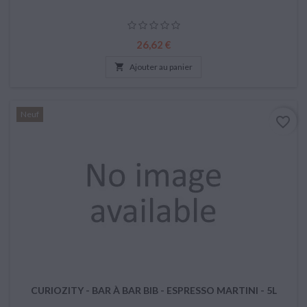
Prix
26,62 €

Ajouter au panier
Neuf
favorite_border
CURIOZITY - BAR À BAR BIB - ESPRESSO MARTINI - 5L