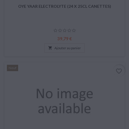
OYE YAAR ELECTROLYTE (24 X 25CL CANETTES)
Prix
39,79 €

Ajouter au panier
Neuf
favorite_border