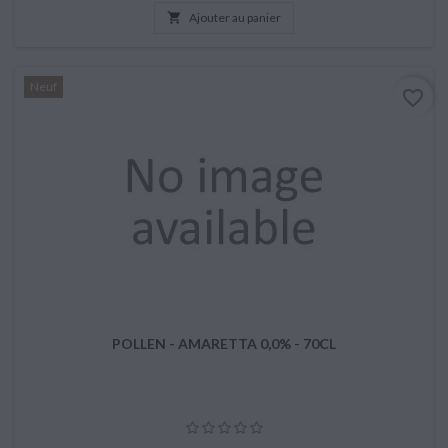

Ajouter au panier
Neuf
favorite_border
POLLEN - AMARETTA 0,0% - 70CL