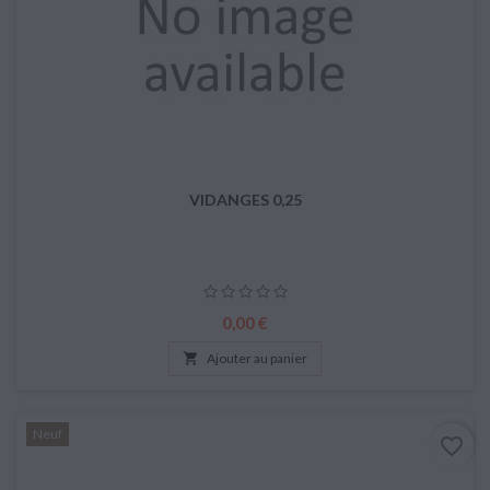
VIDANGES 0,25
Prix
0,00 €

Ajouter au panier
Neuf
favorite_border