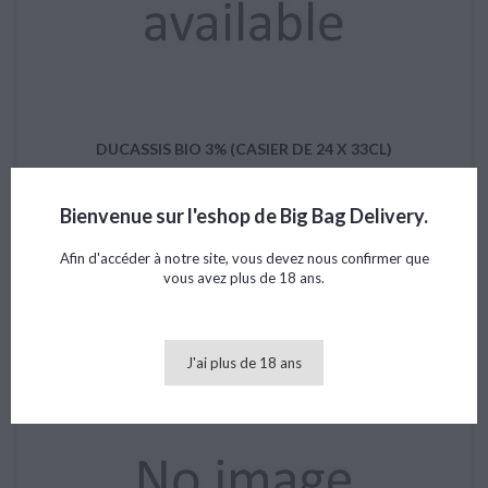
DUCASSIS BIO 3% (CASIER DE 24 X 33CL)
Bienvenue sur l'eshop de Big Bag Delivery.
Afin d'accéder à notre site, vous devez nous confirmer que
Prix
42,36 €
vous avez plus de 18 ans.

Ajouter au panier
J'ai plus de 18 ans
Neuf
favorite_border