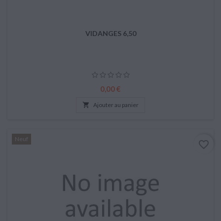
VIDANGES 6,50
Prix
0,00 €

Ajouter au panier
Neuf
favorite_border