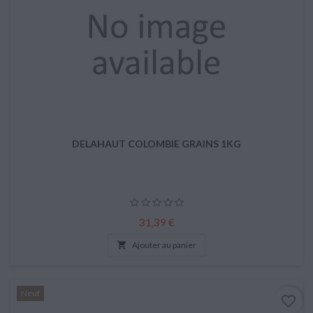
DELAHAUT COLOMBIE GRAINS 1KG
Prix
31,39 €

Ajouter au panier
Neuf
favorite_border