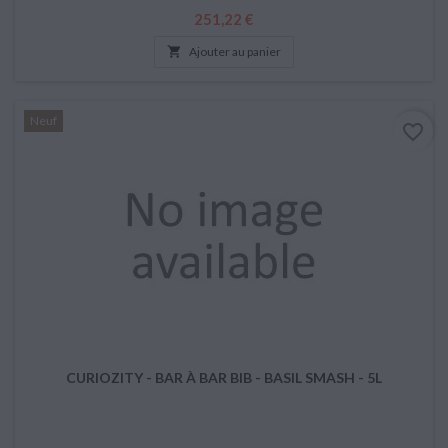
Prix
251,22 €

Ajouter au panier
Neuf
favorite_border
CURIOZITY - BAR À BAR BIB - BASIL SMASH - 5L