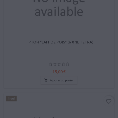
TIPTOH “LAIT DE POIS” (6 X 1L TETRA)
Prix
15,00 €

Ajouter au panier
Neuf
favorite_border