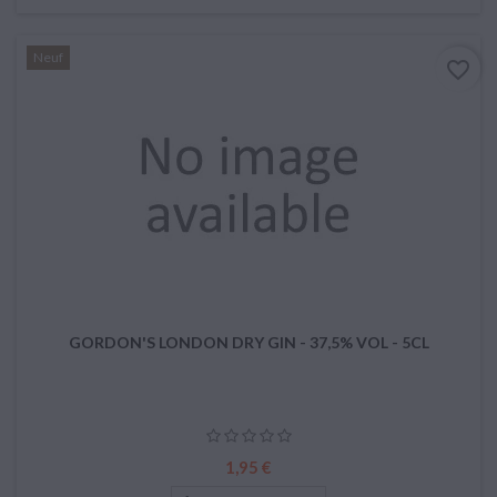
Neuf
favorite_border
GORDON'S LONDON DRY GIN - 37,5% VOL - 5CL
Prix
1,95 €