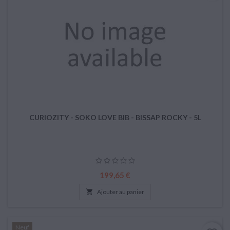
CURIOZITY - SOKO LOVE BIB - BISSAP ROCKY - 5L
Prix
199,65 €

Ajouter au panier
Neuf