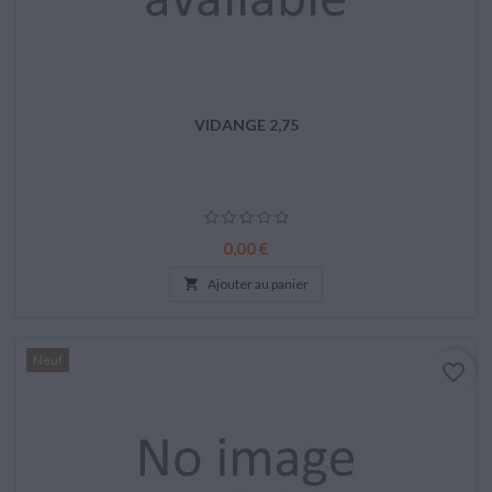
VIDANGE 2,75
Prix
0,00 €

Ajouter au panier
Neuf
favorite_border