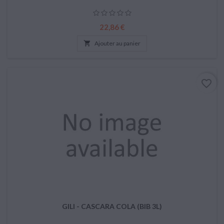
Prix
22,86 €

Ajouter au panier
favorite_border
GILI - CASCARA COLA (BIB 3L)