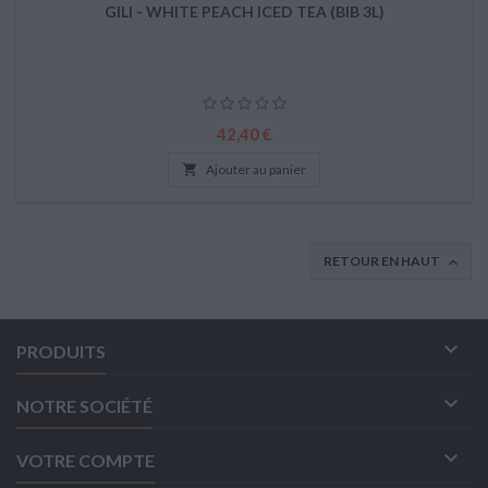
GILI - WHITE PEACH ICED TEA (BIB 3L)
Prix
42,40 €

Ajouter au panier
RETOUR EN HAUT


PRODUITS

NOTRE SOCIÉTÉ

VOTRE COMPTE