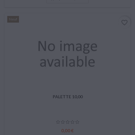
Neuf
favorite_border
PALETTE 10,00
Prix
0,00 €