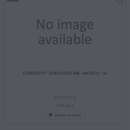
favorite_border
CURIOZITY - SOKO LOVE BIB - MOJITO - 5L
Prix
199,65 €

Ajouter au panier