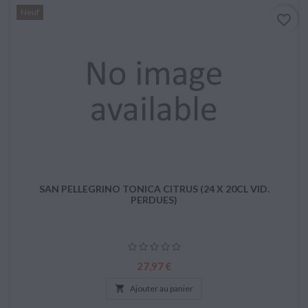
Neuf
favorite_border
SAN PELLEGRINO TONICA CITRUS (24 X 20CL VID.
PERDUES)
Prix
27,97 €

Ajouter au panier