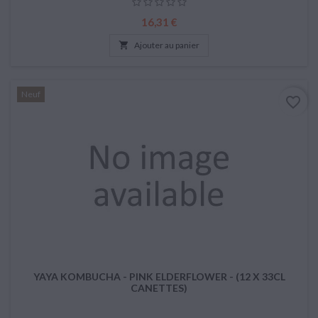
Prix
16,31 €

Ajouter au panier
Neuf
favorite_border
YAYA KOMBUCHA - PINK ELDERFLOWER - (12 X 33CL
CANETTES)