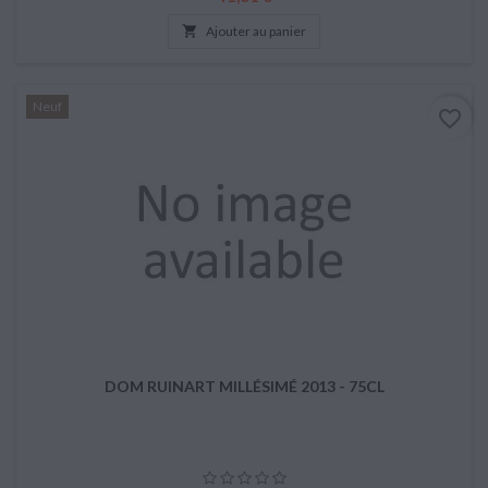

Ajouter au panier
Neuf
favorite_border
DOM RUINART MILLÉSIMÉ 2013 - 75CL