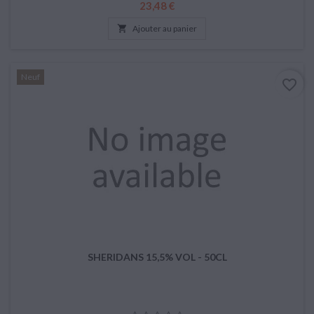
Prix
23,48 €

Ajouter au panier
Neuf
favorite_border
SHERIDANS 15,5% VOL - 50CL