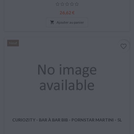
Prix
26,62 €

Ajouter au panier
Neuf
favorite_border
CURIOZITY - BAR À BAR BIB - PORNSTAR MARTINI - 5L