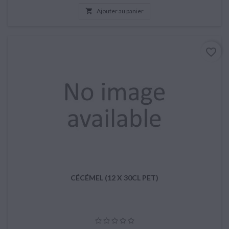

Ajouter au panier
favorite_border
CÉCÉMEL (12 X 30CL PET)