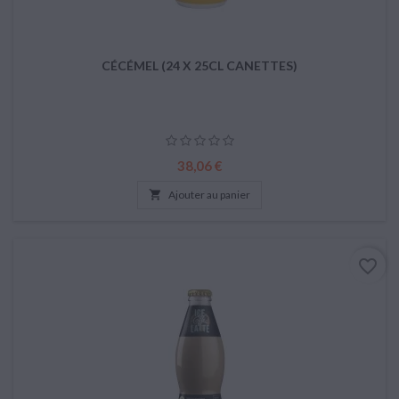
CÉCÉMEL (24 X 25CL CANETTES)
Prix
38,06 €

Ajouter au panier
favorite_border