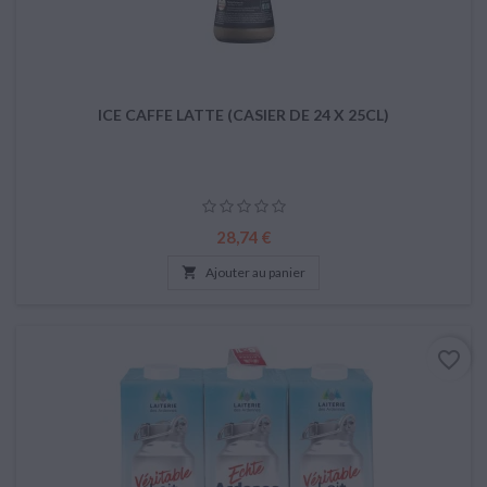
ICE CAFFE LATTE (CASIER DE 24 X 25CL)
Prix
28,74 €

Ajouter au panier
favorite_border