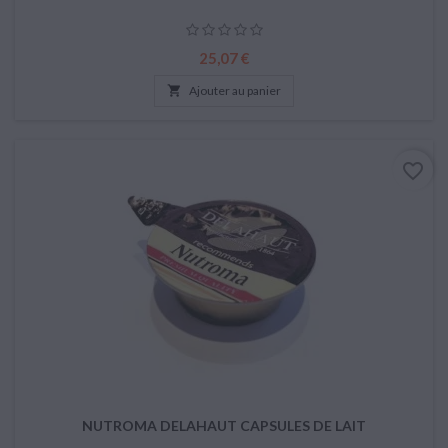
Prix
25,07 €

Ajouter au panier
favorite_border
NUTROMA DELAHAUT CAPSULES DE LAIT