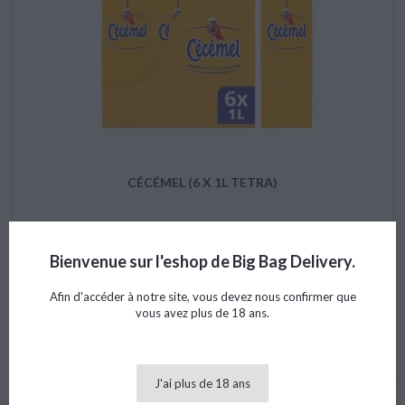
CÉCÉMEL (6 X 1L TETRA)
Bienvenue sur l'eshop de Big Bag Delivery.
Prix
15,53 €
Afin d'accéder à notre site, vous devez nous confirmer que
vous avez plus de 18 ans.

Ajouter au panier
favorite_border
J'ai plus de 18 ans