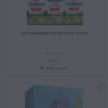
LAIT D'ARDENNES ENTIER (6 X 1L TETRA)
Prix
8,51 €

Ajouter au panier
favorite_border