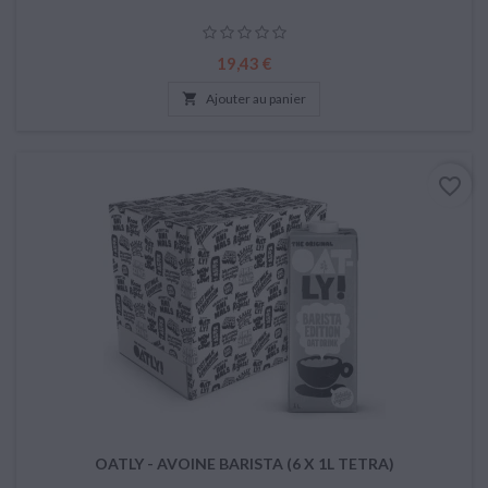
Prix
19,43 €

Ajouter au panier
favorite_border
OATLY - AVOINE BARISTA (6 X 1L TETRA)