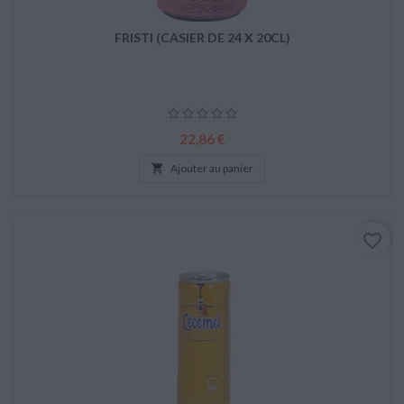
FRISTI (CASIER DE 24 X 20CL)
Prix
22,86 €

Ajouter au panier
favorite_border