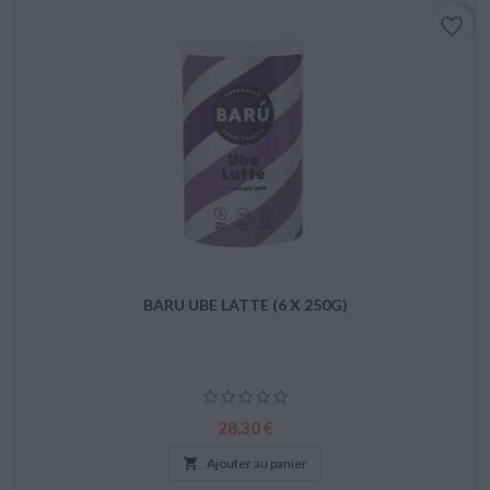
favorite_border
BARU UBE LATTE (6 X 250G)
Prix
28,30 €

Ajouter au panier