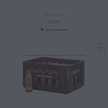
Prix
21,29 €

Ajouter au panier
favorite_border