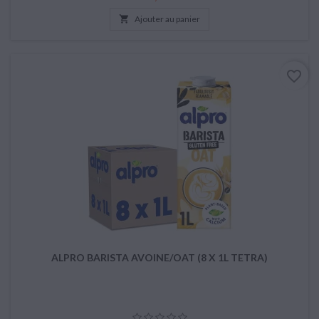

Ajouter au panier
favorite_border
ALPRO BARISTA AVOINE/OAT (8 X 1L TETRA)