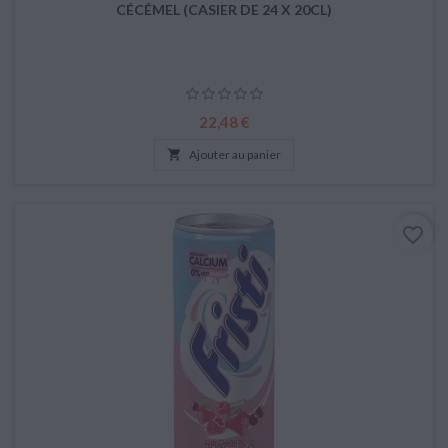
CÉCÉMEL (CASIER DE 24 X 20CL)
Prix
22,48 €

Ajouter au panier
favorite_border