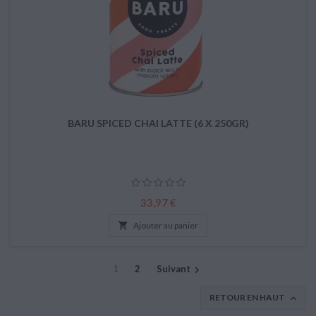
BARU SPICED CHAI LATTE (6 X 250GR)
Prix
33,97 €

Ajouter au panier
1
2
Suivant

RETOUR EN HAUT
