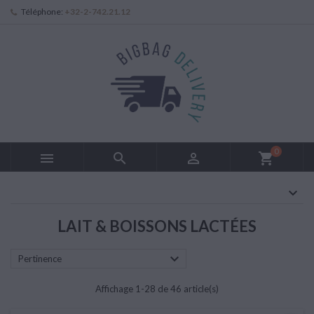
Téléphone:
+32-2-742.21.12
0



shopping_cart
LAIT & BOISSONS LACTÉES

Pertinence
Affichage 1-28 de 46 article(s)