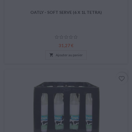
OATLY - SOFT SERVE (6 X 1L TETRA)
Prix
31,27 €

Ajouter au panier
favorite_border