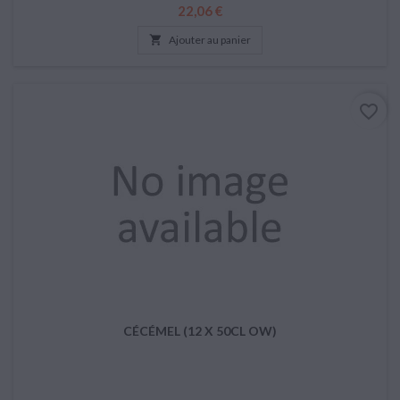
Prix
22,06 €

Ajouter au panier
favorite_border
CÉCÉMEL (12 X 50CL OW)