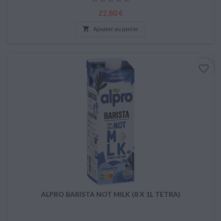
Prix
22,80 €

Ajouter au panier
favorite_border
ALPRO BARISTA NOT MILK (8 X 1L TETRA)