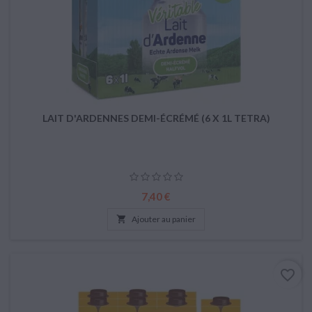
LAIT D'ARDENNES DEMI-ÉCRÉMÉ (6 X 1L TETRA)
Prix
7,40 €

Ajouter au panier
favorite_border