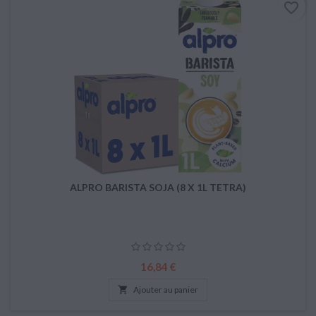
favorite_border
ALPRO BARISTA SOJA (8 X 1L TETRA)
Prix
16,84 €

Ajouter au panier