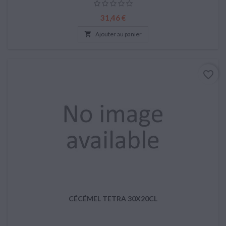
Prix
31,46 €

Ajouter au panier
favorite_border
CÉCÉMEL TETRA 30X20CL