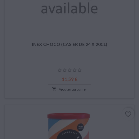
INEX CHOCO (CASIER DE 24 X 20CL)
Prix
11,59 €

Ajouter au panier
favorite_border