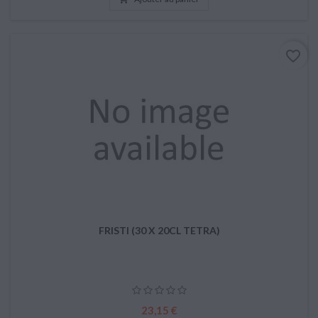
favorite_border
FRISTI (30 X 20CL TETRA)
Prix
23,15 €