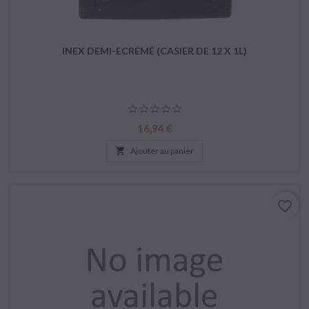
INEX DEMI-ECRÉMÉ (CASIER DE 12 X 1L)
Prix
16,94 €

Ajouter au panier
favorite_border