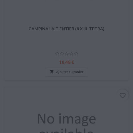
CAMPINA LAIT ENTIER (8 X 1L TETRA)
Prix
18,48 €

Ajouter au panier
favorite_border