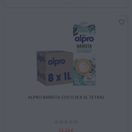
favorite_border
ALPRO BARISTA COCO (8 X 1L TETRA)
Prix
21,25 €