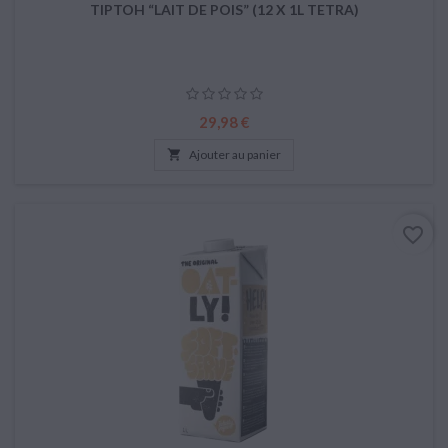
TIPTOH “LAIT DE POIS” (12 X 1L TETRA)
Prix
29,98 €

Ajouter au panier
favorite_border