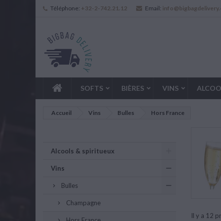
Téléphone:
+32-2-742.21.12
Email:
info@bigbagdelivery
SOFTS
BIÈRES
VINS
ALCOO
Accueil
Vins
Bulles
Hors France
Alcools & spiritueux
Vins
Bulles
Champagne
Il y a 12 p
Hors France