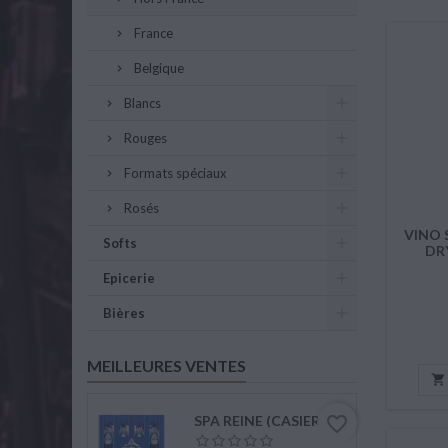
France
Belgique
Blancs
Rouges
Formats spéciaux
Rosés
VINO
Softs
DR
Epicerie
Bières
MEILLEURES VENTES

SPA REINE (CASIER DE 12 X 1L)
favorite_border