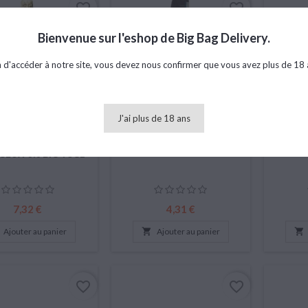
favorite_border
favorite_border
Bienvenue sur l'eshop de Big Bag Delivery.
n d'accéder à notre site, vous devez nous confirmer que vous avez plus de 18 
J'ai plus de 18 ans
VENDÔME
PROSECCO CA'NERI - 11%
PROS
ADEMOISELLE
- 20CL
DRY 
EUX 0% BIO 75CL
Prix
Prix
7,32 €
4,31 €
Ajouter au panier

Ajouter au panier

favorite_border
favorite_border