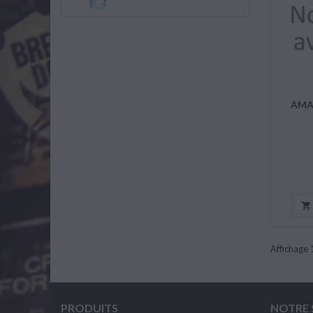
AMAY

Affichage 
PRODUITS
NOTRE 