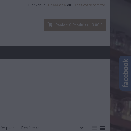
Bienvenue,
Connexion
ou
Créez votre compte
shopping_cart
Panier:
0
Produits - 0,00 €



rier par :
Pertinence