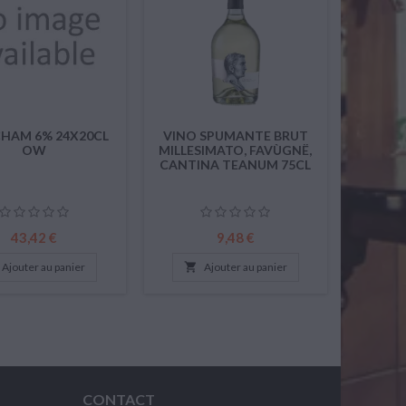
HAM 6% 24X20CL
VINO SPUMANTE BRUT
OW
MILLESIMATO, FAVÙGNË,
CANTINA TEANUM 75CL
Prix
Prix
43,42 €
9,48 €
Ajouter au panier

Ajouter au panier
CONTACT