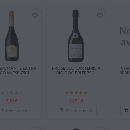
favorite_border
favorite_border
 SPUMANTE EXTRA
PROSECCO CARTEMISIA
CHA
Y, DANESE 75CL
BIO DOC BRUT 75CL
SPRIT
Prix
Prix
9,16 €
13,51 €
Ajouter au panier

Ajouter au panier
