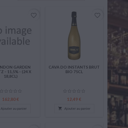
favorite_border
favorite_border
NDON GARDEN
CAVA DO INSTANTS BRUT
Z - 11,5% - (24 X
BIO 75CL
18,8CL)
Prix
Prix
162,80 €
12,49 €
Ajouter au panier

Ajouter au panier