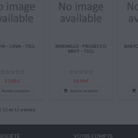
A - CAVA - 75CL
SERENELLO - PROSECCO
BABYC
BRUT - 75CL
Prix
Prix
13,68 €
14,96 €
Ajouter au panier

Ajouter au panier

1-12 de 12 article(s)
SOCIÉTÉ
VOTRE COMPTE