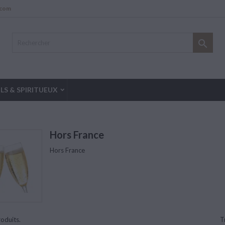
.com

LS & SPIRITUEUX
Hors France
Hors France
roduits.
T