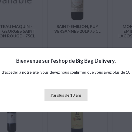
TEAU MAQUIN -
SAINT-EMILION, PUY
MON
T GEORGES SAINT
VERSANNES 2019 75 CL
EMI
ION ROUGE - 75CL
LACOS
Prix
Prix
16,70 €
20,78 €
Bienvenue sur l'eshop de Big Bag Delivery.
Ajouter au panier

Ajouter au panier

n d'accéder à notre site, vous devez nous confirmer que vous avez plus de 18 
favorite_border
favorite_border
J'ai plus de 18 ans