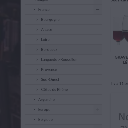
Sous-cat
France
Bourgogne
Alsace
Loire
Bordeaux
GRAVE
Languedoc-Roussillon
L
Provence
Sud-Ouest
Il y a 11 p
Côtes du Rhône
Argentine
Europe
Belgique