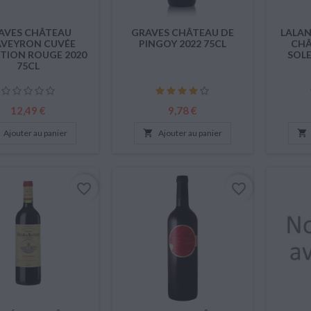
AVES CHÂTEAU
GRAVES CHÂTEAU DE
LALAN
VEYRON CUVÉE
PINGOY 2022 75CL
CHÂ
TION ROUGE 2020
SOLE
75CL
Prix
Prix
12,49 €
9,78 €
Ajouter au panier

Ajouter au panier

favorite_border
favorite_border