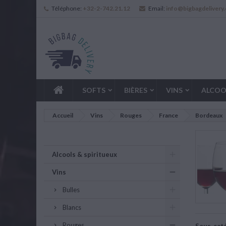
Téléphone:
+32-2-742.21.12
Email:
info@bigbagdelivery
SOFTS
BIÈRES
VINS
ALCOO
Accueil
Vins
Rouges
France
Bordeaux
Alcools & spiritueux
Vins
Bulles
Blancs
Rouges