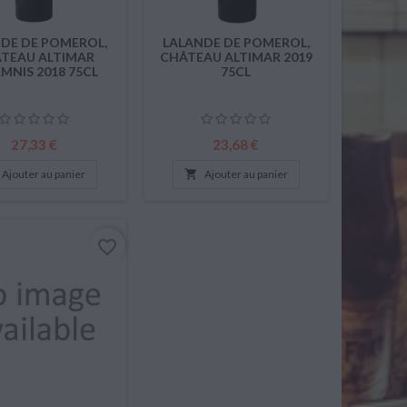
DE DE POMEROL,
LALANDE DE POMEROL,
TEAU ALTIMAR
CHÂTEAU ALTIMAR 2019
MNIS 2018 75CL
75CL
Prix
Prix
27,33 €
23,68 €
Ajouter au panier

Ajouter au panier
favorite_border