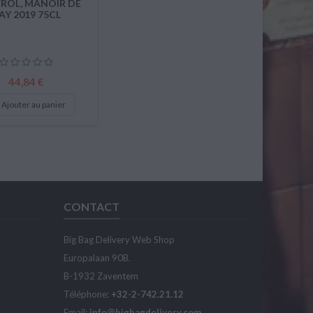
ROL, MANOIR DE
AY 2019 75CL
Prix
44,84 €
Ajouter au panier
CONTACT
Big Bag Delivery Web Shop
Europalaan 90B.
B-1932 Zaventem
Téléphone:
+32-2-742.21.12
Email:
info@bigbagdelivery.com