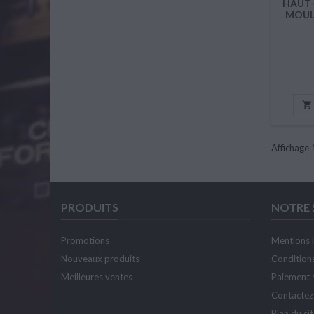
HAUT
MOUL

Affichage 
PRODUITS
NOTRE 
Promotions
Mentions 
Nouveaux produits
Conditions
Meilleures ventes
Paiement 
Contactez
Plan du si