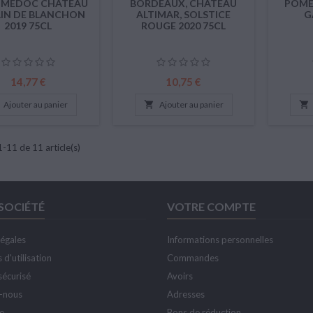
-MÉDOC CHÂTEAU
BORDEAUX, CHÂTEAU
POME
IN DE BLANCHON
ALTIMAR, SOLSTICE
G
2019 75CL
ROUGE 2020 75CL
Prix
Prix
14,77 €
10,75 €
Ajouter au panier

Ajouter au panier

1-11 de 11 article(s)
SOCIÉTÉ
VOTRE COMPTE
légales
Informations personnelles
 d'utilisation
Commandes
sécurisé
Avoirs
-nous
Adresses
te
Bons de réduction