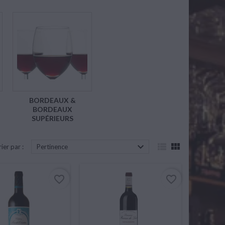
BORDEAUX &
BORDEAUX
SUPÉRIEURS



rier par :
Pertinence
favorite_border
favorite_border