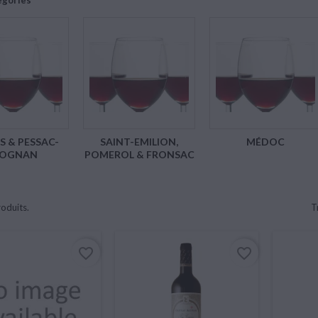
égories
S & PESSAC-
SAINT-EMILION,
MÉDOC
ÉOGNAN
POMEROL & FRONSAC
roduits.
T
favorite_border
favorite_border