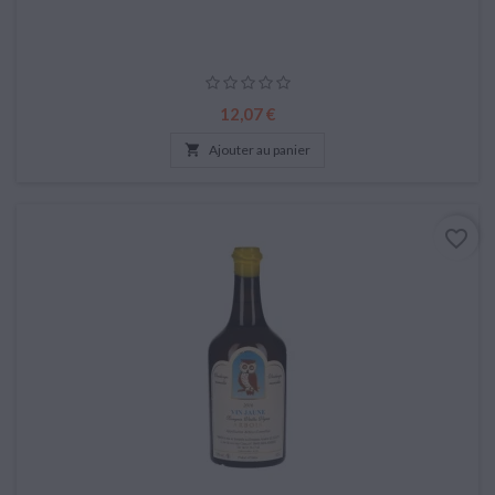
Prix
12,07 €

Ajouter au panier
favorite_border