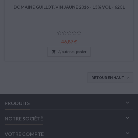
DOMAINE GUILLOT, VIN JAUNE 2016 - 13% VOL - 62CL
Prix
46,87 €

Ajouter au panier
RETOUR EN HAUT


PRODUITS

NOTRE SOCIÉTÉ

VOTRE COMPTE