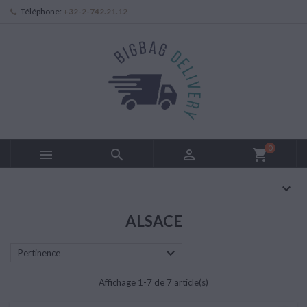
Téléphone:
+32-2-742.21.12
0



shopping_cart
ALSACE

Pertinence
Affichage 1-7 de 7 article(s)