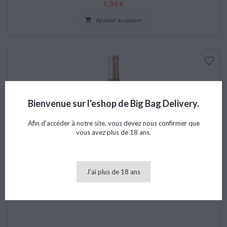
Prix
9,36 €

Ajouter au panier
favorite_border
Bienvenue sur l'eshop de Big Bag Delivery.
Afin d'accéder à notre site, vous devez nous confirmer que
vous avez plus de 18 ans.
J'ai plus de 18 ans
PINOT GRIS DOMAINE ALLIMANT LAUGNER 2022 75CL