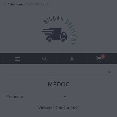
Téléphone:
+32-2-742.21.12
0



shopping_cart
MÉDOC

Pertinence
Affichage 1-2 de 2 article(s)