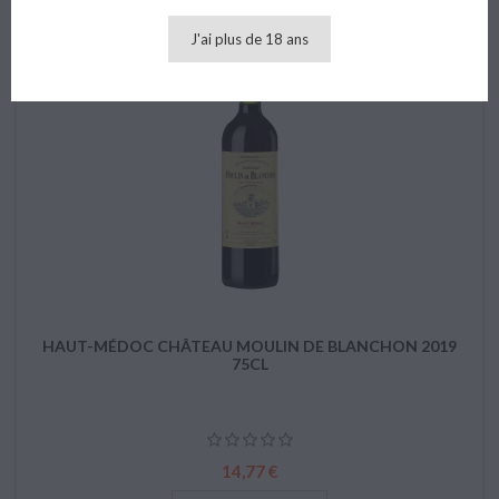
J'ai plus de 18 ans
favorite_border
HAUT-MÉDOC CHÂTEAU MOULIN DE BLANCHON 2019
75CL
Prix
14,77 €