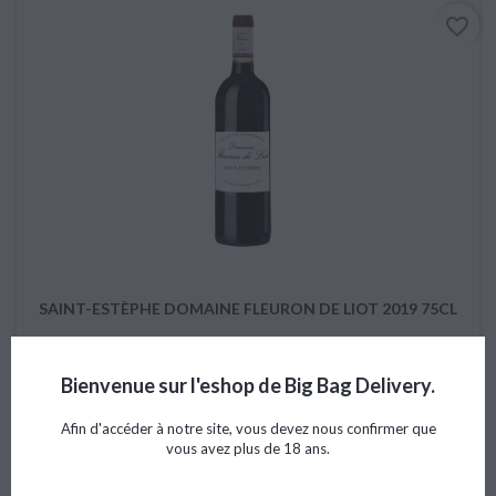
favorite_border
SAINT-ESTÈPHE DOMAINE FLEURON DE LIOT 2019 75CL
Bienvenue sur l'eshop de Big Bag Delivery.
Afin d'accéder à notre site, vous devez nous confirmer que
Prix
20,56 €
vous avez plus de 18 ans.

Ajouter au panier