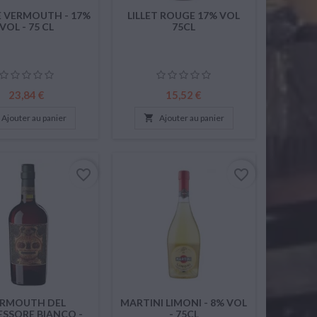
E VERMOUTH - 17%
LILLET ROUGE 17% VOL
VOL - 75 CL
75CL
Prix
Prix
23,84 €
15,52 €
Ajouter au panier

Ajouter au panier
favorite_border
favorite_border
RMOUTH DEL
MARTINI LIMONI - 8% VOL
SSORE BIANCO -
- 75CL