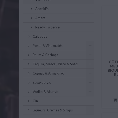
Apéritifs
Amers
Ready To Serve
Calvados
Porto & Vins mutés
Rhum & Cachaça
CÔTE
Tequila, Mezcal, Pisco & Sotol
MEU
BIOU
Cognac & Armagnac
B
Eaux-de-vie
Vodka & Akuavit

Gin
Liqueurs, Crèmes & Sirops