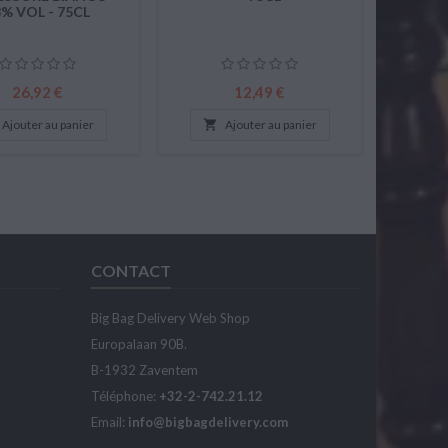
% VOL - 75CL
Prix
Prix
26,92 €
12,49 €
Ajouter au panier

Ajouter au panier
CONTACT
Big Bag Delivery Web Shop
Europalaan 90B.
B-1932 Zaventem
Téléphone:
+32-2-742.21.12
Email:
info@bigbagdelivery.com