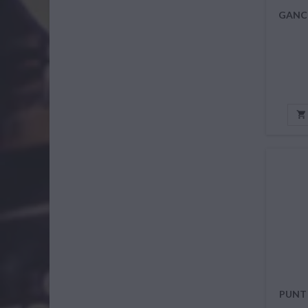
GANCI

PUNT 