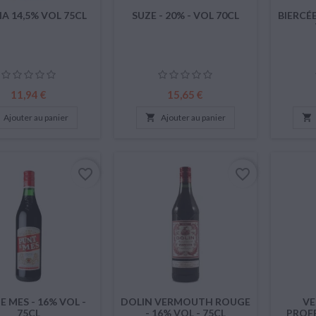
A 14,5% VOL 75CL
SUZE - 20% - VOL 70CL
BIERCÉ
Prix
Prix
11,94 €
15,65 €
Ajouter au panier

Ajouter au panier

favorite_border
favorite_border
E MES - 16% VOL -
DOLIN VERMOUTH ROUGE
VE
75CL
- 16% VOL - 75CL
PROFE