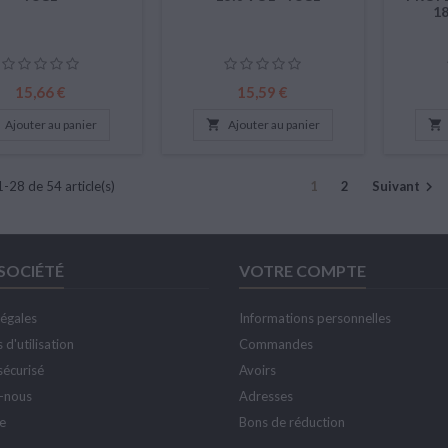
18
Prix
Prix
15,66 €
15,59 €
Ajouter au panier

Ajouter au panier

1-28 de 54 article(s)
1
2
Suivant

SOCIÉTÉ
VOTRE COMPTE
légales
Informations personnelles
 d'utilisation
Commandes
sécurisé
Avoirs
-nous
Adresses
te
Bons de réduction