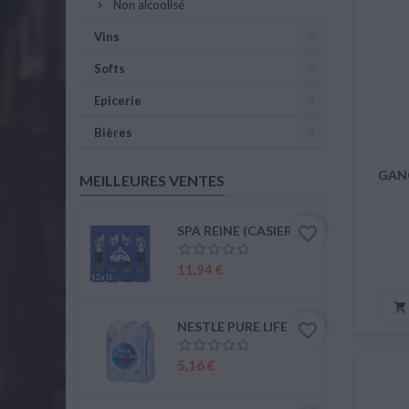
Non alcoolisé
Vins
Softs
Epicerie
Bières
GANC
MEILLEURES VENTES
SPA REINE (CASIER DE 12 X 1L)
favorite_border
Prix
11,94 €

NESTLE PURE LIFE (6 X 1,5L PET)
favorite_border
Prix
5,16 €