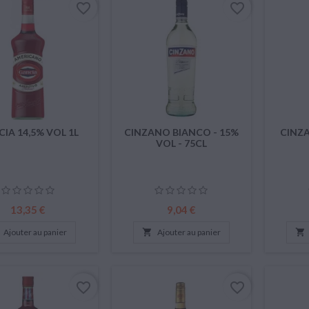
favorite_border
favorite_border
IA 14,5% VOL 1L
CINZANO BIANCO - 15%
CINZA
VOL - 75CL
Prix
Prix
13,35 €
9,04 €
Ajouter au panier

Ajouter au panier

favorite_border
favorite_border