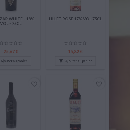
ZAR WHITE - 18%
LILLET ROSÉ 17% VOL 75CL
VOL - 75CL
Prix
Prix
25,67 €
15,82 €
Ajouter au panier

Ajouter au panier
favorite_border
favorite_border