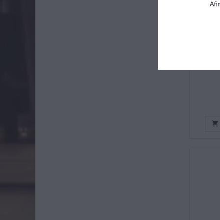
Afi
MA
AMBR
