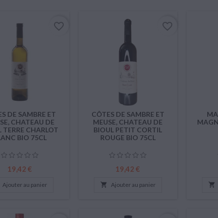
favorite_border
favorite_border
S DE SAMBRE ET
CÔTES DE SAMBRE ET
MA
SE, CHATEAU DE
MEUSE, CHATEAU DE
MAGNU
L TERRE CHARLOT
BIOUL PETIT CORTIL
LANC BIO 75CL
ROUGE BIO 75CL
Prix
Prix
19,42 €
19,42 €
Ajouter au panier

Ajouter au panier
