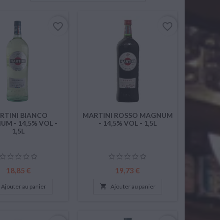
favorite_border
favorite_border
RTINI BIANCO
MARTINI ROSSO MAGNUM
M - 14,5% VOL -
- 14,5% VOL - 1,5L
1,5L
Prix
Prix
18,85 €
19,73 €
Ajouter au panier

Ajouter au panier