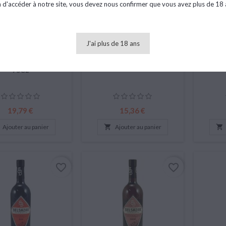
n d'accéder à notre site, vous devez nous confirmer que vous avez plus de 18 
J'ai plus de 18 ans
RTINI RISERVA
DOLIN VERMOUTH BLANC
MA
ATO - 18% VOL -
- 16% VOL - 75CL
SPECIA
75CL
Prix
Prix
19,79 €
15,36 €
Ajouter au panier

Ajouter au panier

favorite_border
favorite_border