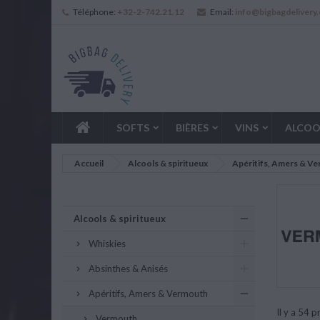
Téléphone:
+32-2-742.21.12
Email:
info@bigbagdelivery
SOFTS
BIÈRES
VINS
ALCOO
Accueil
Alcools & spiritueux
Apéritifs, Amers & V
Alcools & spiritueux
Whiskies
Absinthes & Anisés
Apéritifs, Amers & Vermouth
Il y a 54 p
Vermouth