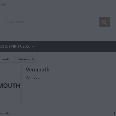
.com

LS & SPIRITUEUX
ermouth
Vermouth
Vermouth
Vermouth
roduits.
T