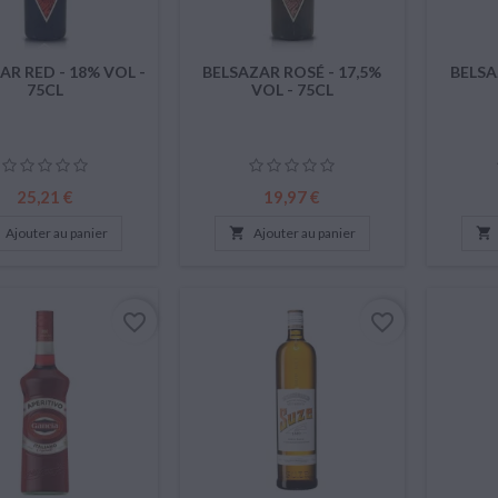
AR RED - 18% VOL -
BELSAZAR ROSÉ - 17,5%
BELSA
75CL
VOL - 75CL
Prix
Prix
25,21 €
19,97 €
Ajouter au panier

Ajouter au panier

favorite_border
favorite_border