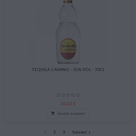
TEQUILA CAMINO - 35% VOL - 70CL
Prix
30,32 €

Ajouter au panier
1
2
3
Suivant
