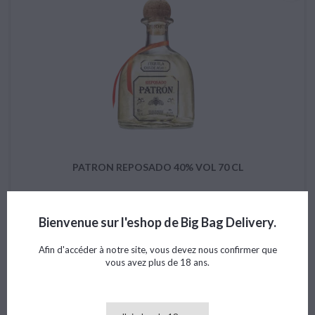
PATRON REPOSADO 40% VOL 70 CL
Bienvenue sur l'eshop de Big Bag Delivery.
Prix
67,72 €
Afin d'accéder à notre site, vous devez nous confirmer que
vous avez plus de 18 ans.

Ajouter au panier