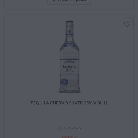
favorite_border
TEQUILA CUERVO SILVER 35% VOL 1L
Prix
39,00 €