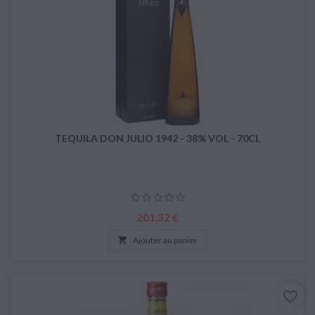
TEQUILA DON JULIO 1942 - 38% VOL - 70CL
Prix
201,32 €

Ajouter au panier
favorite_border