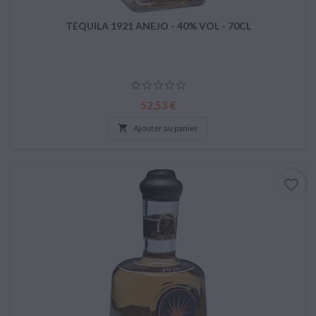
TEQUILA 1921 ANEJO - 40% VOL - 70CL
Prix
52,53 €

Ajouter au panier
favorite_border