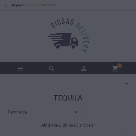
Téléphone:
+32-2-742.21.12
0



shopping_cart
TEQUILA

Pertinence
Affichage 1-28 de 65 article(s)