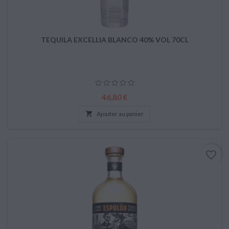
TEQUILA EXCELLIA BLANCO 40% VOL 70CL
Prix
46,80 €

Ajouter au panier
favorite_border