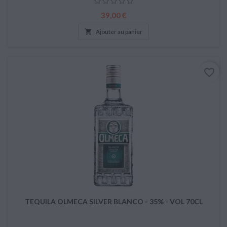
Prix
39,00 €

Ajouter au panier
favorite_border
TEQUILA OLMECA SILVER BLANCO - 35% - VOL 70CL