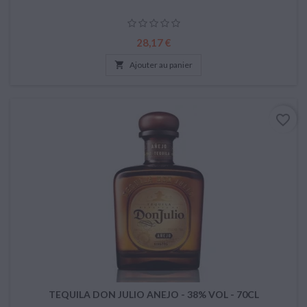
Prix
28,17 €

Ajouter au panier
favorite_border
TEQUILA DON JULIO ANEJO - 38% VOL - 70CL