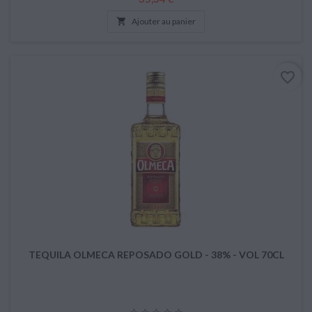

Ajouter au panier
favorite_border
TEQUILA OLMECA REPOSADO GOLD - 38% - VOL 70CL