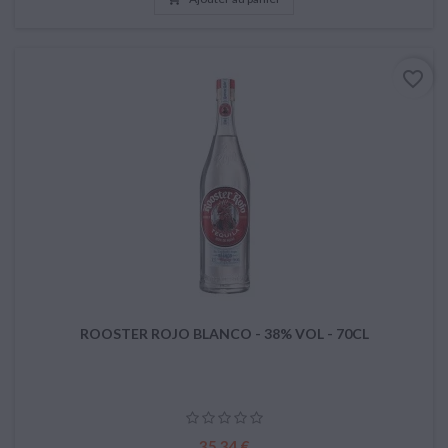
favorite_border
ROOSTER ROJO BLANCO - 38% VOL - 70CL
Prix
35,34 €