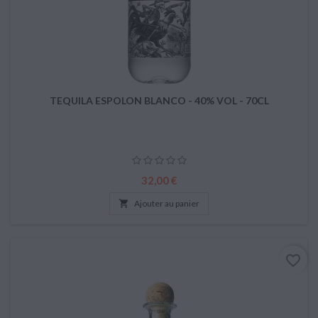
TEQUILA ESPOLON BLANCO - 40% VOL - 70CL
Prix
32,00 €

Ajouter au panier
favorite_border