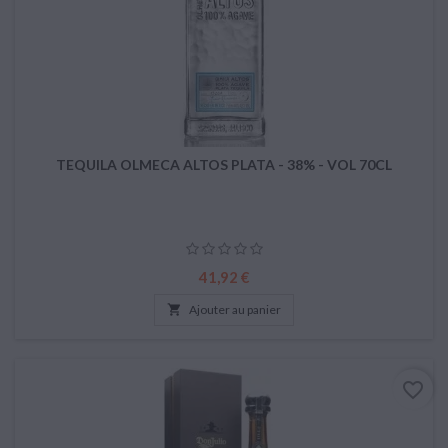
TEQUILA OLMECA ALTOS PLATA - 38% - VOL 70CL
Prix
41,92 €

Ajouter au panier
favorite_border