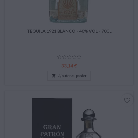
TEQUILA 1921 BLANCO - 40% VOL - 70CL
Prix
33,14 €

Ajouter au panier
favorite_border