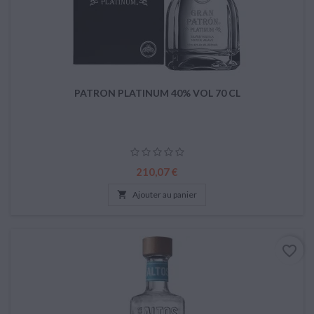
PATRON PLATINUM 40% VOL 70 CL
Prix
210,07 €

Ajouter au panier
favorite_border