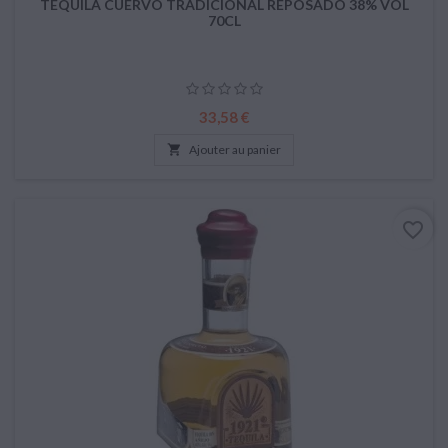
TEQUILA CUERVO TRADICIONAL REPOSADO 38% VOL
70CL
Prix
33,58 €

Ajouter au panier
favorite_border