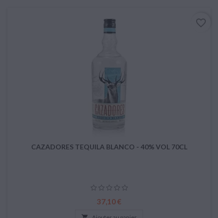
favorite_border
CAZADORES TEQUILA BLANCO - 40% VOL 70CL
Prix
37,10 €

Ajouter au panier