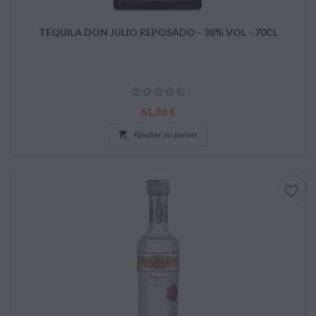
TEQUILA DON JULIO REPOSADO - 38% VOL - 70CL
Prix
61,36 €

Ajouter au panier
favorite_border