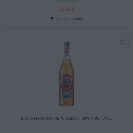
Prix
32,86 €

Ajouter au panier
favorite_border
ROOSTER ROJO REPOSADO - 38% VOL - 70CL