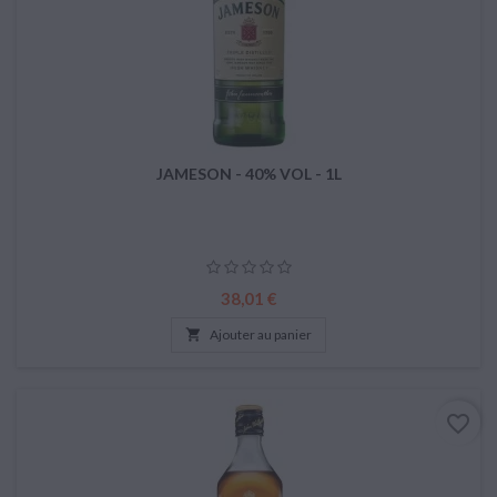
JAMESON - 40% VOL - 1L
Prix
38,01 €

Ajouter au panier
favorite_border