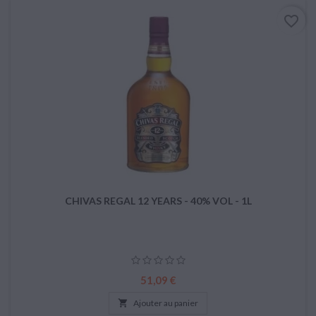
favorite_border
CHIVAS REGAL 12 YEARS - 40% VOL - 1L
Prix
51,09 €

Ajouter au panier