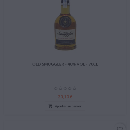
OLD SMUGGLER - 40% VOL - 70CL
Prix
20,10 €

Ajouter au panier
favorite_border