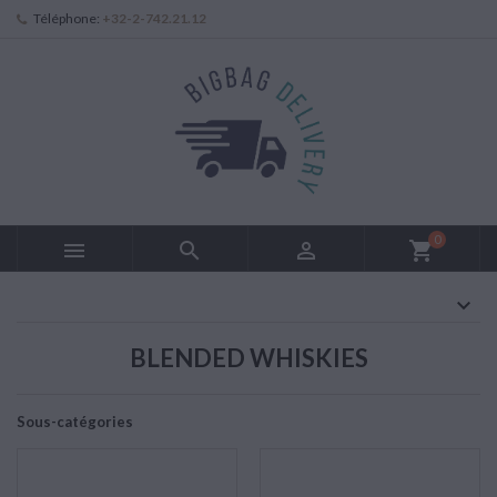
Téléphone:
+32-2-742.21.12
0



shopping_cart
BLENDED WHISKIES
Sous-catégories