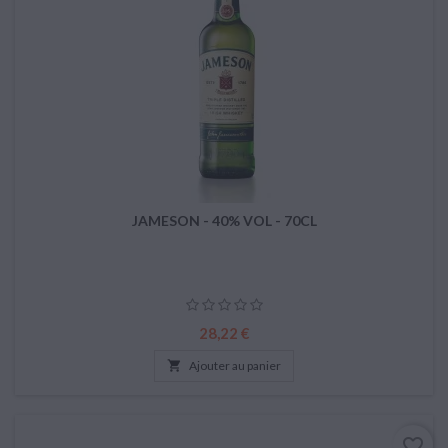
JAMESON - 40% VOL - 70CL
Prix
28,22 €

Ajouter au panier
favorite_border