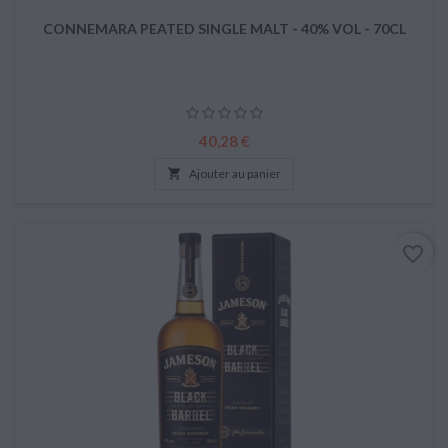
CONNEMARA PEATED SINGLE MALT - 40% VOL - 70CL
Prix
40,28 €

Ajouter au panier
favorite_border