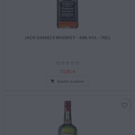
JACK DANIEL'S WHISKEY - 40% VOL - 70CL
Prix
31,85 €

Ajouter au panier
favorite_border