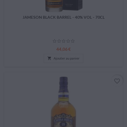
JAMESON BLACK BARREL - 40% VOL - 70CL
Prix
44,06 €

Ajouter au panier
favorite_border