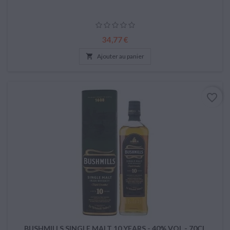
Prix
34,77 €

Ajouter au panier
favorite_border
BUSHMILLS SINGLE MALT 10 YEARS - 40% VOL - 70CL