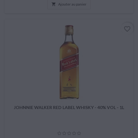

Ajouter au panier
favorite_border
JOHNNIE WALKER RED LABEL WHISKY - 40% VOL - 1L