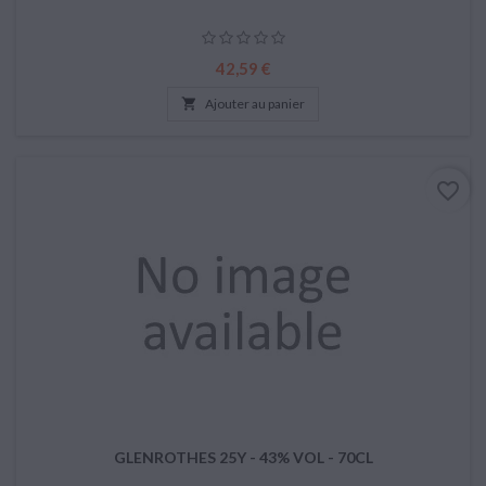
Prix
42,59 €

Ajouter au panier
favorite_border
GLENROTHES 25Y - 43% VOL - 70CL