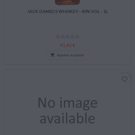
JACK DANIEL'S WHISKEY - 40% VOL - 1L
Prix
41,42 €

Ajouter au panier
favorite_border