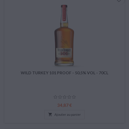
WILD TURKEY 101 PROOF - 50,5% VOL - 70CL
Prix
34,87 €

Ajouter au panier