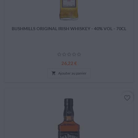
BUSHMILLS ORIGINAL IRISH WHISKEY - 40% VOL - 70CL
Prix
26,22 €

Ajouter au panier
favorite_border