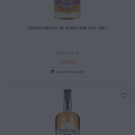
CHIVAS REGAL 18 YEARS 40% VOL 70CL
Prix
73,71 €

Ajouter au panier
favorite_border