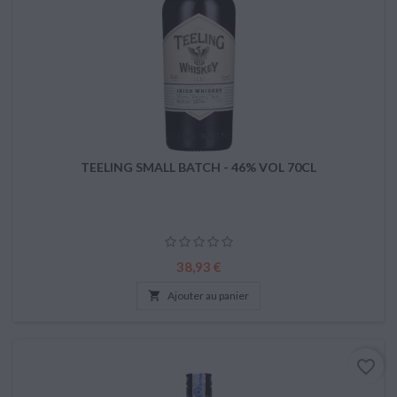
TEELING SMALL BATCH - 46% VOL 70CL
Prix
38,93 €

Ajouter au panier
favorite_border