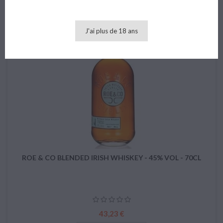
favorite_border
J'ai plus de 18 ans
ROE & CO BLENDED IRISH WHISKEY - 45% VOL - 70CL
Prix
43,23 €