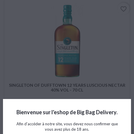
favorite_border
SINGLETON OF DUFFTOWN 12 YEARS LUSCIOUS NECTAR
40% VOL - 70 CL
Bienvenue sur l'eshop de Big Bag Delivery.
Prix
40,65 €
Afin d'accéder à notre site, vous devez nous confirmer que

Ajouter au panier
vous avez plus de 18 ans.