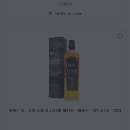
Prix
33,44 €

Ajouter au panier
favorite_border
BUSHMILLS BLACK BUSH IRISH WHISKEY - 40% VOL - 70CL