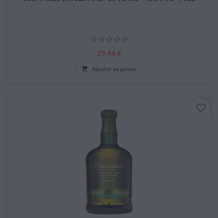
Prix
39,94 €

Ajouter au panier
favorite_border