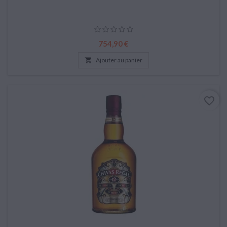
Prix
754,90 €

Ajouter au panier
favorite_border