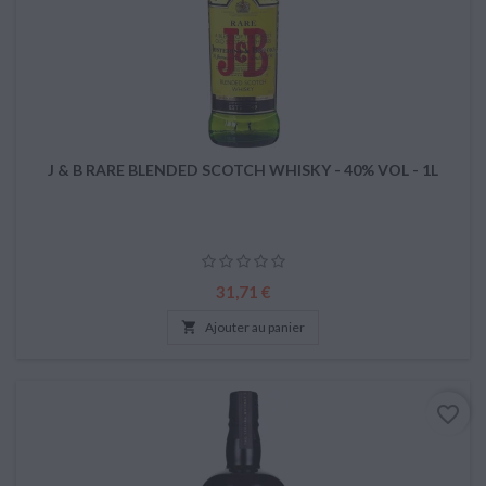
J & B RARE BLENDED SCOTCH WHISKY - 40% VOL - 1L
Prix
31,71 €

Ajouter au panier
favorite_border