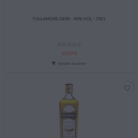
TULLAMORE DEW - 40% VOL - 70CL
Prix
29,07 €

Ajouter au panier
favorite_border