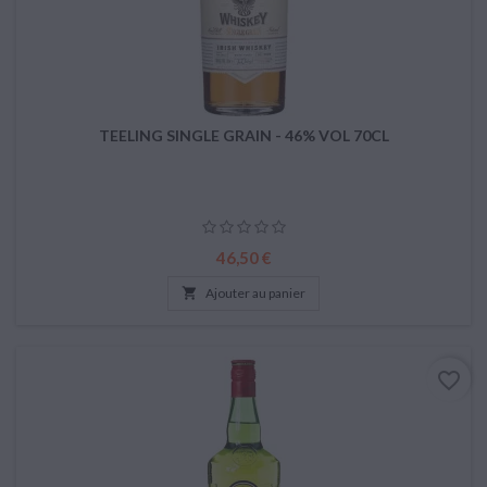
TEELING SINGLE GRAIN - 46% VOL 70CL
Prix
46,50 €

Ajouter au panier
favorite_border