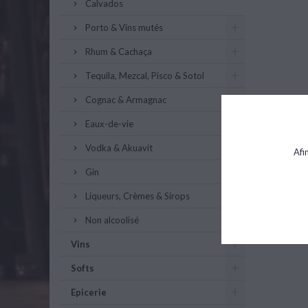
Calvados
Porto & Vins mutés
Rhum & Cachaça
Tequila, Mezcal, Pisco & Sotol
Cognac & Armagnac
Eaux-de-vie
Vodka & Akuavit
Afi
Gin
Liqueurs, Crèmes & Sirops
Non alcoolisé
Vins
Softs
Epicerie