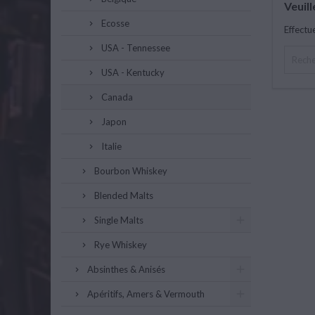
Veuil
Ecosse
Effectu
USA - Tennessee
USA - Kentucky
Canada
Japon
Italie
Bourbon Whiskey
Blended Malts
Single Malts
Rye Whiskey
Absinthes & Anisés
Apéritifs, Amers & Vermouth