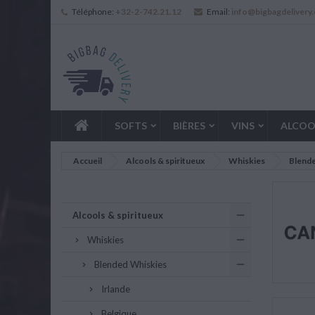
Téléphone:
+32-2-742.21.12
Email:
info@bigbagdelivery
SOFTS
BIÈRES
VINS
ALCOO
Accueil
Alcools & spiritueux
Whiskies
Blend
Alcools & spiritueux
Whiskies
Blended Whiskies
Irlande
Belgique