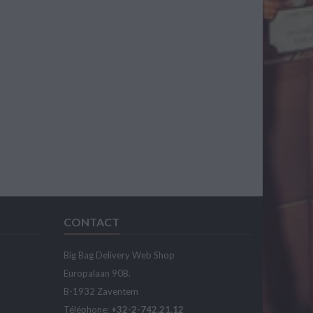
CONTACT
Big Bag Delivery Web Shop
Europalaan 90B.
B-1932 Zaventem
Téléphone:
+32-2-742.21.12