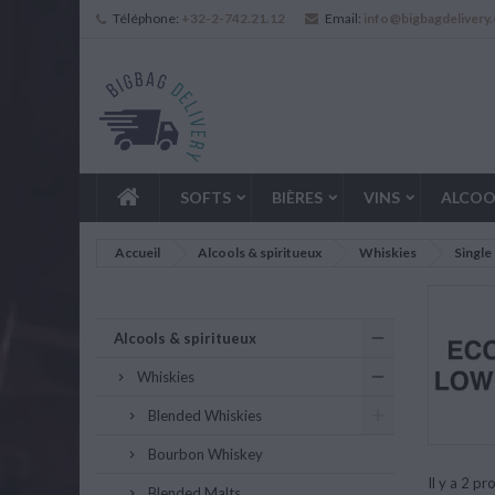
Téléphone:
+32-2-742.21.12
Email:
info@bigbagdelivery
SOFTS
BIÈRES
VINS
ALCOO
Accueil
Alcools & spiritueux
Whiskies
Single
Alcools & spiritueux
Whiskies
Blended Whiskies
Bourbon Whiskey
Il y a 2 pr
Blended Malts