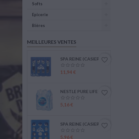
Softs
Epicerie
Bières
MEILLEURES VENTES
SPA REINE (CASIER DE 12 X 1L)
favorite_border
Prix
11,94 €
NESTLE PURE LIFE (6 X 1,5L PET)
favorite_border
Prix
5,16 €
SPA REINE (CASIER DE 6 X 1L)
favorite_border
Prix
5,96 €