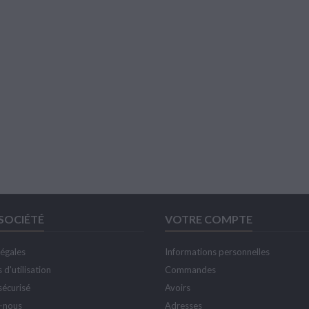
SOCIÉTÉ
VOTRE COMPTE
légales
Informations personnelles
 d'utilisation
Commandes
sécurisé
Avoirs
-nous
Adresses