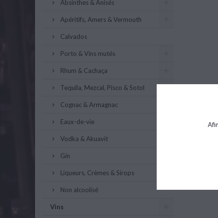
Absinthes & Anisés
Apéritifs, Amers & Vermouth
Calvados
Porto & Vins mutés
Rhum & Cachaça
Tequila, Mezcal, Pisco & Sotol
Cognac & Armagnac
Eaux-de-vie
Afi
Vodka & Akuavit
Gin
Liqueurs, Crèmes & Sirops
Non alcoolisé
Vins