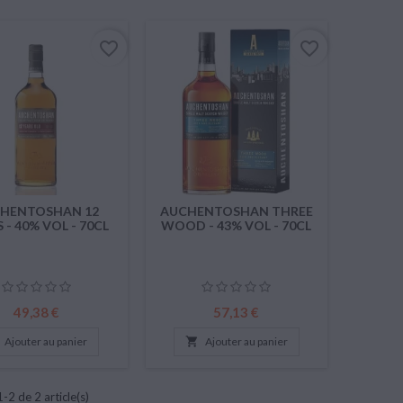
favorite_border
favorite_border
HENTOSHAN 12
AUCHENTOSHAN THREE
 - 40% VOL - 70CL
WOOD - 43% VOL - 70CL
Prix
Prix
49,38 €
57,13 €
Ajouter au panier

Ajouter au panier
-2 de 2 article(s)