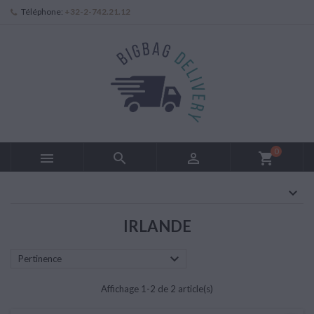
Téléphone:
+32-2-742.21.12
0



shopping_cart
IRLANDE

Pertinence
Affichage 1-2 de 2 article(s)