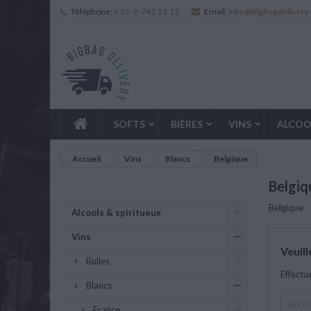
Téléphone:
+32-2-742.21.12
Email:
info@bigbagdelivery
SOFTS
BIÈRES
VINS
ALCOO
Accueil
Vins
Blancs
Belgique
Belgiq
Belgique
Alcools & spiritueux
Vins
Veuil
Bulles
Effectu
Blancs
France