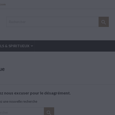
.com

LS & SPIRITUEUX
ue
lez nous excuser pour le désagrément.
ez une nouvelle recherche
