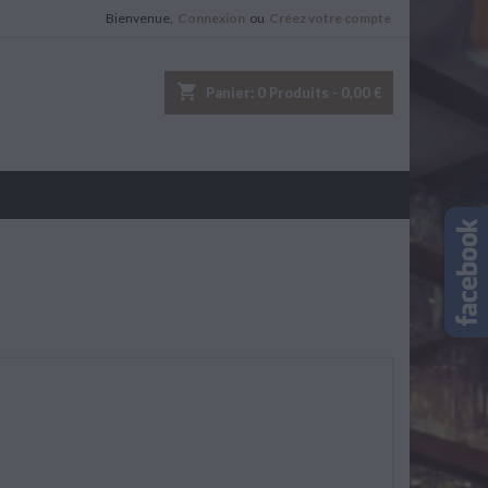
Bienvenue,
Connexion
ou
Créez votre compte
shopping_cart
Panier:
0
Produits - 0,00 €