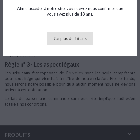
Règle n° 2 - Les prix des produits
Afin d'accéder à notre site, vous devez nous confirmer que
Les prix indiqués sur notre site sont nos prix de vente calculés en
vous avez plus de 18 ans.
fonction de notre dernière commande chez notre fournisseur. Ceux-ci
sont donc susceptibles d'évoluer en fonction de nos quantités en stock
et des éventuelles augmentations de prix chez nos fournisseurs ou de
taxes décidées par le gouvernement.
J'ai plus de 18 ans
Les prix sont définis TVA comprise mais hors vidanges. Le prix de la
vidange sera donc ajouté à votre facture et vous sera remboursé dès
retour de celle-ci.
Règle n° 3 - Les aspect légaux
Les tribunaux francophones de Bruxelles sont les seuls compétents
pour tout litige qui viendrait à naître de notre relation. Bien entendu,
nous ferons notre possible pour qu'à aucun moment nous ne devions
arriver à cette situation.
Le fait de passer une commande sur notre site implique l'adhésion
totale à nos conditions.

PRODUITS