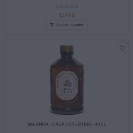
Prix
11,41 €

Ajouter au panier
favorite_border
BACANHA - SIROP DE YUZU BIO - 40 CL