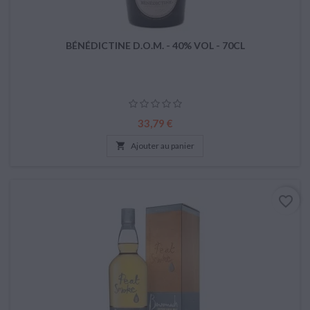
BÉNÉDICTINE D.O.M. - 40% VOL - 70CL
Prix
33,79 €

Ajouter au panier
favorite_border