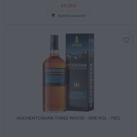
Prix
49,38 €

Ajouter au panier
favorite_border
AUCHENTOSHAN THREE WOOD - 43% VOL - 70CL