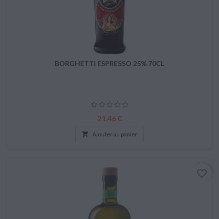
BORGHETTI ESPRESSO 25% 70CL
Prix
21,46 €

Ajouter au panier
favorite_border