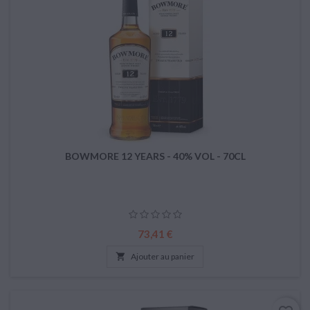
BOWMORE 12 YEARS - 40% VOL - 70CL
Prix
73,41 €

Ajouter au panier