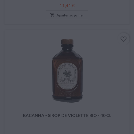
Prix
11,41 €

Ajouter au panier
favorite_border
BACANHA - SIROP DE VIOLETTE BIO - 40 CL