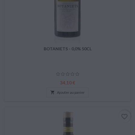
BOTANIETS - 0,0% 50CL
Prix
34,10 €

Ajouter au panier
favorite_border