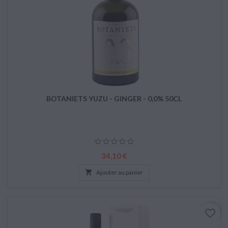
BOTANIETS YUZU - GINGER - 0,0% 50CL
Prix
34,10 €

Ajouter au panier
favorite_border