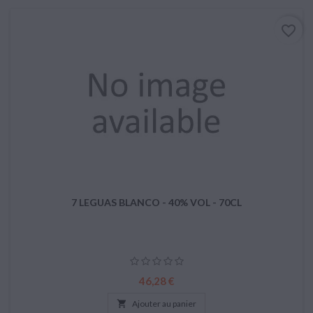
favorite_border
7 LEGUAS BLANCO - 40% VOL - 70CL
Prix
46,28 €

Ajouter au panier