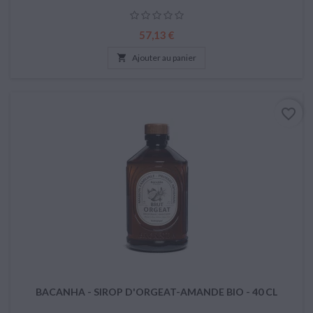
Prix
57,13 €

Ajouter au panier
favorite_border
BACANHA - SIROP D'ORGEAT-AMANDE BIO - 40 CL