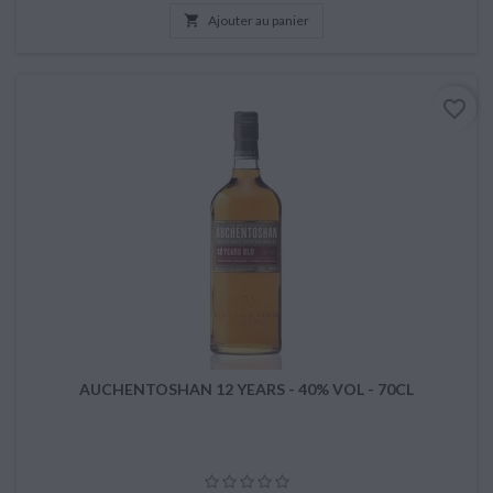

Ajouter au panier
favorite_border
AUCHENTOSHAN 12 YEARS - 40% VOL - 70CL