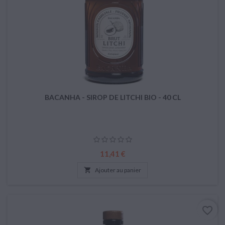
BACANHA - SIROP DE LITCHI BIO - 40 CL
Prix
11,41 €

Ajouter au panier
favorite_border