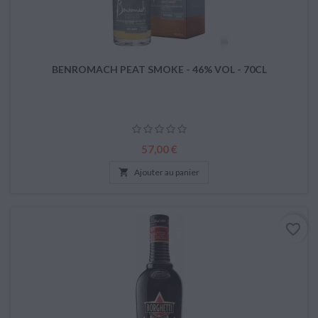
BENROMACH PEAT SMOKE - 46% VOL - 70CL
Prix
57,00 €

Ajouter au panier
favorite_border