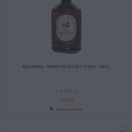
BACANHA - SIROP DE NOISETTE BIO - 40 CL
Prix
11,41 €

Ajouter au panier