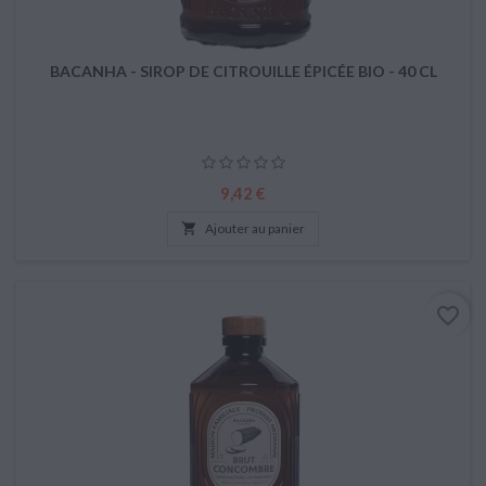
BACANHA - SIROP DE CITROUILLE ÉPICÉE BIO - 40 CL
Prix
9,42 €

Ajouter au panier
favorite_border