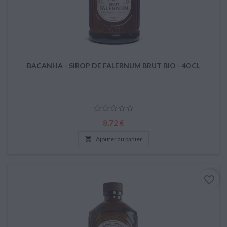
BACANHA - SIROP DE FALERNUM BRUT BIO - 40 CL
Prix
8,72 €

Ajouter au panier
favorite_border