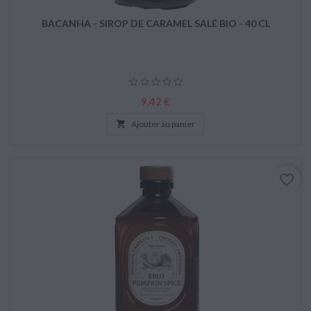
BACANHA - SIROP DE CARAMEL SALÉ BIO - 40 CL
Prix
9,42 €

Ajouter au panier
favorite_border