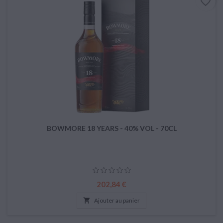
favorite_border
BOWMORE 18 YEARS - 40% VOL - 70CL
Prix
202,84 €

Ajouter au panier