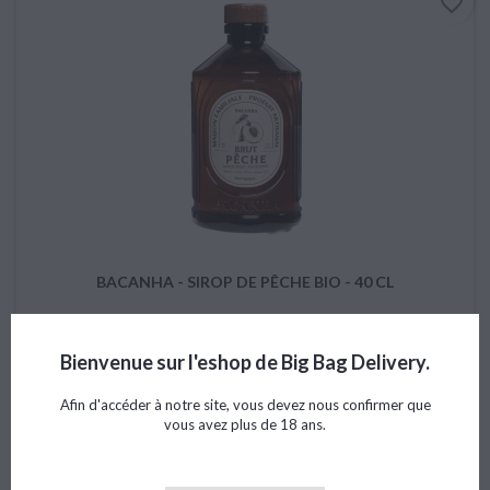
favorite_border
BACANHA - SIROP DE PÊCHE BIO - 40 CL
Bienvenue sur l'eshop de Big Bag Delivery.
Prix
11,41 €
Afin d'accéder à notre site, vous devez nous confirmer que
vous avez plus de 18 ans.

Ajouter au panier