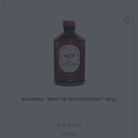
favorite_border
BACANHA - SIROP DE SPECULOOS BIO - 40 CL
Prix
11,41 €