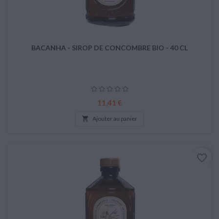
BACANHA - SIROP DE CONCOMBRE BIO - 40 CL
Prix
11,41 €

Ajouter au panier
favorite_border