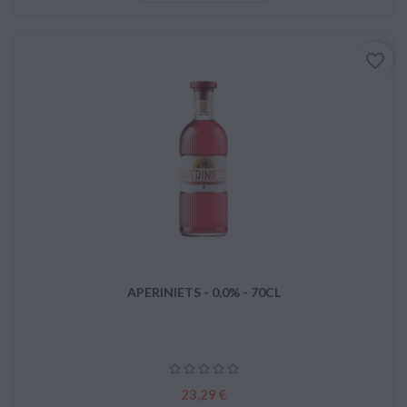
favorite_border
APERINIETS - 0,0% - 70CL
Prix
23,29 €