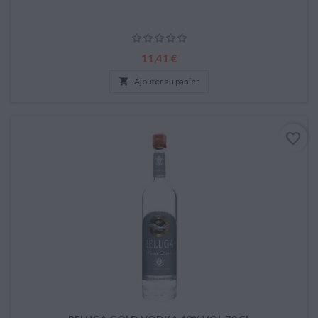
Prix
11,41 €

Ajouter au panier
favorite_border