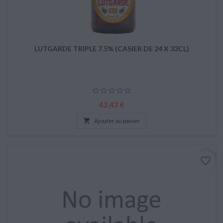
LUTGARDE TRIPLE 7.5% (CASIER DE 24 X 33CL)
Prix
42,43 €

Ajouter au panier
favorite_border