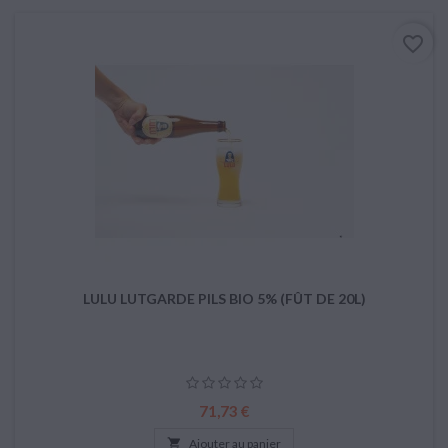
favorite_border
LULU LUTGARDE PILS BIO 5% (FÛT DE 20L)
Prix
71,73 €

Ajouter au panier