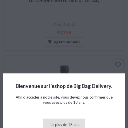
LUTGARDE FRUITÉE 7% (FÛT DE 20L)
Prix
92,35 €

Ajouter au panier
favorite_border
Bienvenue sur l'eshop de Big Bag Delivery.
Afin d'accéder à notre site, vous devez nous confirmer que
vous avez plus de 18 ans.
J'ai plus de 18 ans