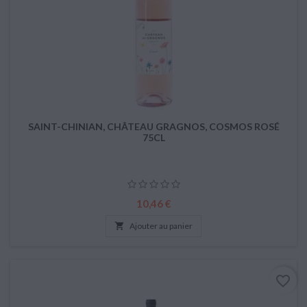
SAINT-CHINIAN, CHÂTEAU GRAGNOS, COSMOS ROSÉ
75CL
Prix
10,46 €

Ajouter au panier
favorite_border