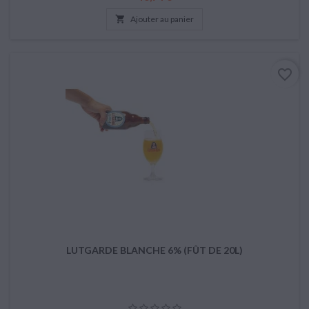

Ajouter au panier
favorite_border
LUTGARDE BLANCHE 6% (FÛT DE 20L)