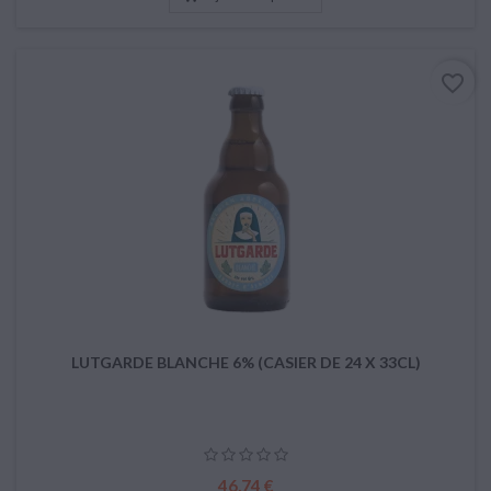
favorite_border
LUTGARDE BLANCHE 6% (CASIER DE 24 X 33CL)
Prix
46,74 €