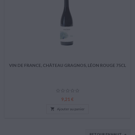
VIN DE FRANCE, CHÂTEAU GRAGNOS, LÉON ROUGE 75CL
Prix
9,21 €

Ajouter au panier
RETOUR EN HAUT
