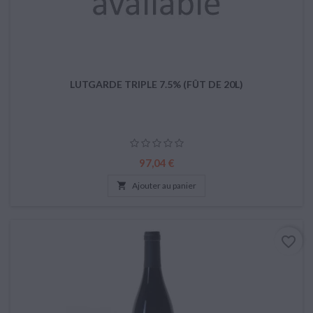
LUTGARDE TRIPLE 7.5% (FÛT DE 20L)
Prix
97,04 €

Ajouter au panier
favorite_border