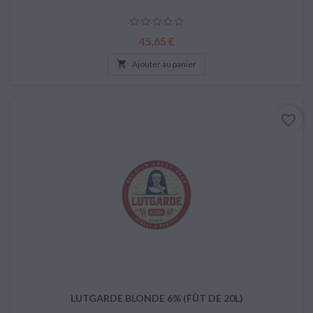
Prix
45,65 €

Ajouter au panier
favorite_border
LUTGARDE BLONDE 6% (FÛT DE 20L)