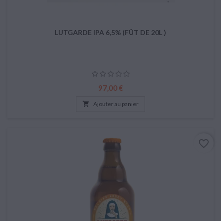
LUTGARDE IPA 6,5% (FÛT DE 20L )
Prix
97,00 €

Ajouter au panier
favorite_border