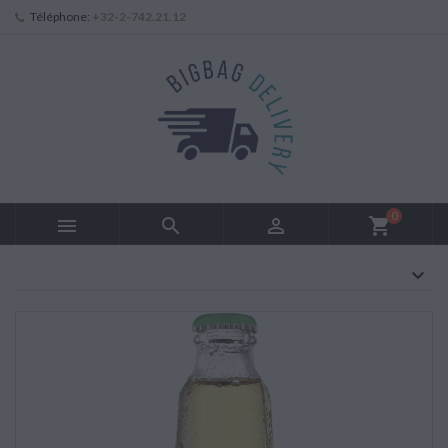
Téléphone:
+32-2-742.21.12
0



shopping_cart