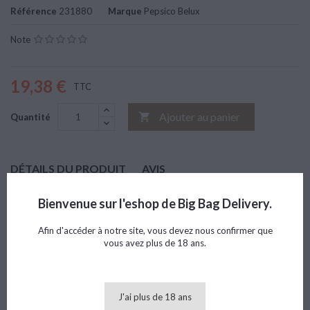
Référence
231880
Marque
Pepsico Belux
Note
19,38 €
TTC
Ajouter au panier

Quantité
DÉTAILS DU PRODUIT
AVIS
Marque
Pepsico Belux
Bienvenue sur l'eshop de Big Bag Delivery.
Référence
231880
Afin d'accéder à notre site, vous devez nous confirmer que
vous avez plus de 18 ans.
8 AUTRES PRODUITS DANS LA MÊME CATÉGORIE :
>
<
J'ai plus de 18 ans