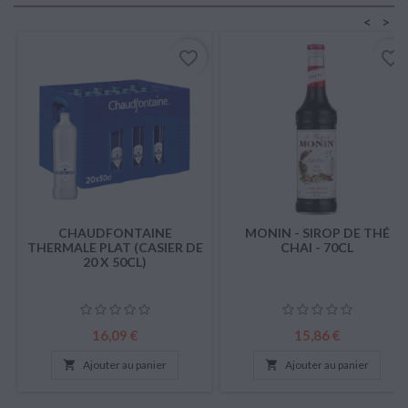
<
>
favorite_border
favorite_border
CHAUDFONTAINE
MONIN - SIROP DE THÉ
THERMALE PLAT (CASIER DE
CHAI - 70CL
20 X 50CL)
Prix
Prix
16,09 €
15,86 €

Ajouter au panier

Ajouter au panier