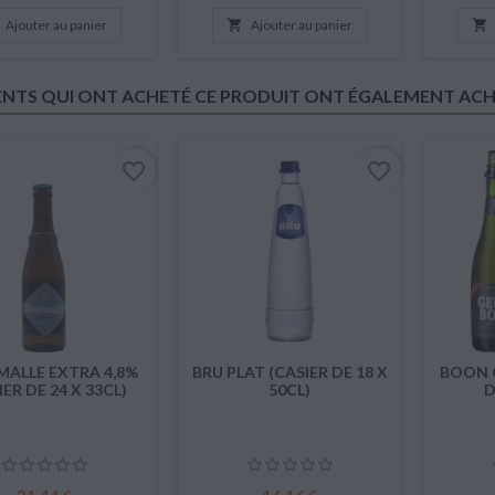
Ajouter au panier

Ajouter au panier

IENTS QUI ONT ACHETÉ CE PRODUIT ONT ÉGALEMENT ACHE
favorite_border
favorite_border
ALLE EXTRA 4,8%
BRU PLAT (CASIER DE 18 X
BOON G
IER DE 24 X 33CL)
50CL)
D