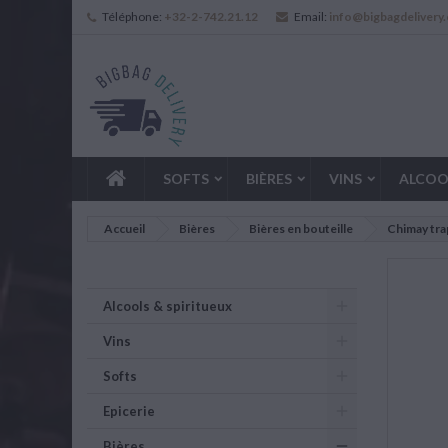
Téléphone:
+32-2-742.21.12
Email:
info@bigbagdelivery
SOFTS
BIÈRES
VINS
ALCOO
Accueil
Bières
Bières en bouteille
Chimay trap
Alcools & spiritueux
Vins
Softs
Epicerie
Bières