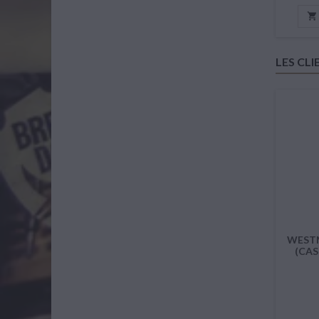

LES CL
WESTM
(CAS