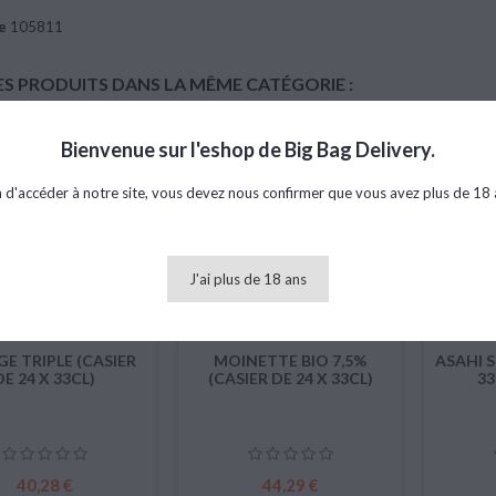
e
105811
ES PRODUITS DANS LA MÊME CATÉGORIE :
Bienvenue sur l'eshop de Big Bag Delivery.
favorite_border
favorite_border
n d'accéder à notre site, vous devez nous confirmer que vous avez plus de 18 
J'ai plus de 18 ans
E TRIPLE (CASIER
MOINETTE BIO 7,5%
ASAHI S
DE 24 X 33CL)
(CASIER DE 24 X 33CL)
33
Prix
Prix
40,28 €
44,29 €