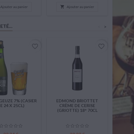
Ajouter au panier

Ajouter au panier

TÉ...
<
>
favorite_border
favorite_border
EUZE 7% (CASIER
EDMOND BRIOTTET
PEPSI C
E 24 X 25CL)
CRÈME DE CERISE
(GRIOTTE) 18° 70CL