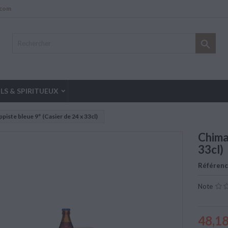
.com

LS & SPIRITUEUX
piste bleue 9° (Casier de 24 x 33cl)
Chima
33cl)
Référen
Note
48,18