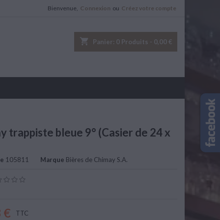
Bienvenue,
Connexion
ou
Créez votre compte
shopping_cart
Panier:
0
Produits - 0,00 €
y trappiste bleue 9° (Casier de 24 x
ce
105811
Marque
Bières de Chimay S.A.
 €
TTC