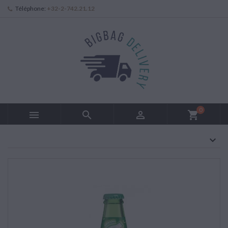
Téléphone:
+32-2-742.21.12
0



shopping_cart