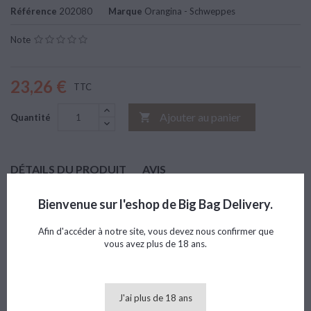
Référence
202080
Marque
Orangina - Schweppes
Note
23,26 €
TTC
Ajouter au panier

Quantité
DÉTAILS DU PRODUIT
AVIS
Marque
Orangina - Schweppes
Bienvenue sur l'eshop de Big Bag Delivery.
Référence
202080
Afin d'accéder à notre site, vous devez nous confirmer que
vous avez plus de 18 ans.
8 AUTRES PRODUITS DANS LA MÊME CATÉGORIE :
>
<
J'ai plus de 18 ans