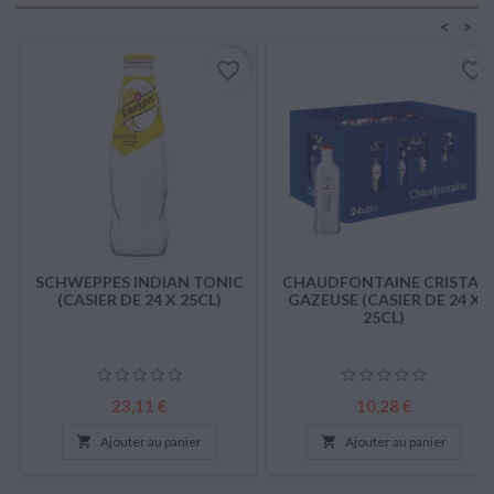
<
>
favorite_border
favorite_border
SCHWEPPES INDIAN TONIC
CHAUDFONTAINE CRISTAL
(CASIER DE 24 X 25CL)
GAZEUSE (CASIER DE 24 X
25CL)
Prix
Prix
23,11 €
10,28 €

Ajouter au panier

Ajouter au panier