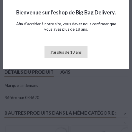
Référence
084620
Marque
Lindemans
Bienvenue sur l'eshop de Big Bag Delivery.
Note
Afin d'accéder à notre site, vous devez nous confirmer que
vous avez plus de 18 ans.
24,09 €
TTC
Ajouter au panier

Quantité
J'ai plus de 18 ans
DÉTAILS DU PRODUIT
AVIS
Marque
Lindemans
Référence
084620
8 AUTRES PRODUITS DANS LA MÊME CATÉGORIE :
>
<