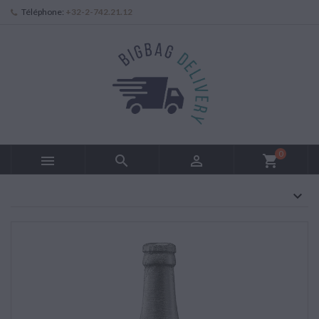
Téléphone:
+32-2-742.21.12
0



shopping_cart