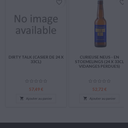
favorite_border
favorite_border
DIRTY TALK (CASIER DE 24 X
CURIEUSE NEUS - EN
33CL)
STOEMELINGS (24 X 33CL
VIDANGES PERDUES)
Prix
Prix
57,49 €
52,72 €

Ajouter au panier

Ajouter au panier