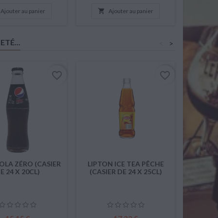
Ajouter au panier

Ajouter au panier

TÉ...
<
>
favorite_border
favorite_border
COLA ZÉRO (CASIER
LIPTON ICE TEA PÊCHE
JAMESO
E 24 X 20CL)
(CASIER DE 24 X 25CL)