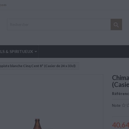
.com

LS & SPIRITUEUX
piste blanche Cinq Cent 8° (Casier de 24 x 33cl)
Chima
(Casie
Référen
Note
40,64