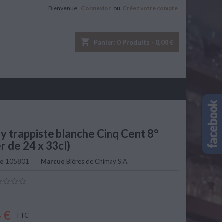
Bienvenue,
Connexion
ou
Créez votre compte
shopping_cart
Panier:
0
Produits - 0,00 €
y trappiste blanche Cinq Cent 8°
r de 24 x 33cl)
ce
105801
Marque
Bières de Chimay S.A.
 €
TTC