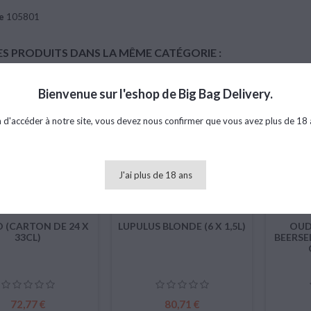
e
105801
ES PRODUITS DANS LA MÊME CATÉGORIE :
Bienvenue sur l'eshop de Big Bag Delivery.
favorite_border
favorite_border
n d'accéder à notre site, vous devez nous confirmer que vous avez plus de 18 
J'ai plus de 18 ans
 (CARTON DE 24 X
LUPULUS BLONDE (6 X 1,5L)
OUD
33CL)
BEERSEL
Prix
Prix
72,77 €
80,71 €