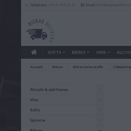
Téléphone:
+32-2-742.21.12
Email:
info@bigbagdelivery
SOFTS
BIÈRES
VINS
ALCOO
Accueil
Bières
Bières en bouteille
Chimay trap
Alcools & spiritueux
Vins
Softs
Epicerie
Bières