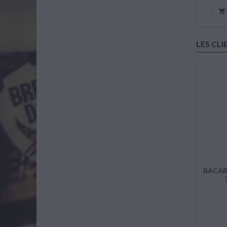

LES CL
BACAR