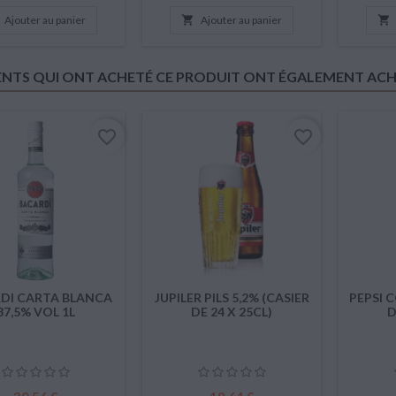
Ajouter au panier

Ajouter au panier

IENTS QUI ONT ACHETÉ CE PRODUIT ONT ÉGALEMENT ACHE
favorite_border
favorite_border
DI CARTA BLANCA
JUPILER PILS 5,2% (CASIER
PEPSI 
37,5% VOL 1L
DE 24 X 25CL)
D