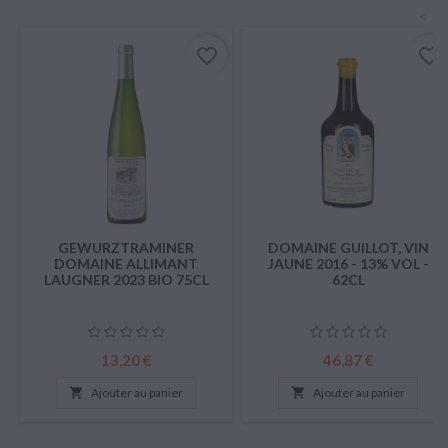
<
favorite_border
favorite_border
GEWURZTRAMINER
DOMAINE GUILLOT, VIN
DOMAINE ALLIMANT
JAUNE 2016 - 13% VOL -
LAUGNER 2023 BIO 75CL
62CL
Prix
Prix
13,20 €
46,87 €

Ajouter au panier

Ajouter au panier