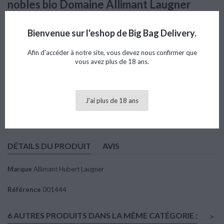
nobles bio Domaine Allimant Laugner
2023 75cl
Bienvenue sur l'eshop de Big Bag Delivery.
Référence
001444
Marque
Allimant Hubert Laugner
Note
Afin d'accéder à notre site, vous devez nous confirmer que
vous avez plus de 18 ans.
26,03 €
TTC
J'ai plus de 18 ans
Ajouter au panier

Quantité
DÉTAILS DU PRODUIT
AVIS
Marque
Allimant Hubert Laugner
Référence
001444
6 AUTRES PRODUITS DANS LA MÊME CATÉGORIE :
>