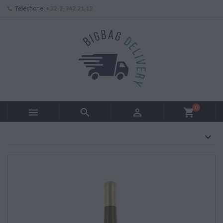
Téléphone:
+32-2-742.21.12
0



shopping_cart