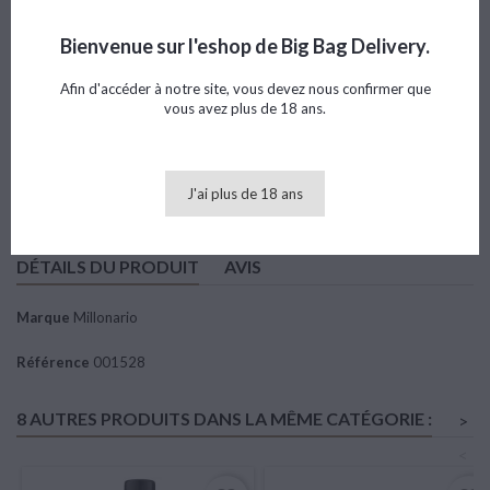
Référence
001528
Marque
Millonario
Bienvenue sur l'eshop de Big Bag Delivery.
Note
Afin d'accéder à notre site, vous devez nous confirmer que
vous avez plus de 18 ans.
56,66 €
TTC
Ajouter au panier

Quantité
J'ai plus de 18 ans
DÉTAILS DU PRODUIT
AVIS
Marque
Millonario
Référence
001528
8 AUTRES PRODUITS DANS LA MÊME CATÉGORIE :
>
<