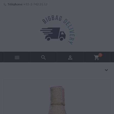
Téléphone:
+32-2-742.21.12
0



shopping_cart