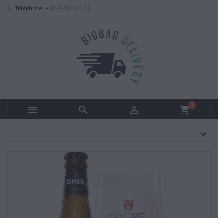
Téléphone:
+32-2-742.21.12
0



shopping_cart