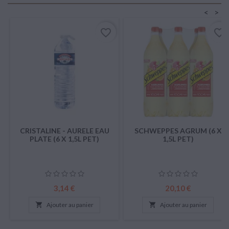
<
>
favorite_border
favorite_border
CRISTALINE - AURELE EAU
SCHWEPPES AGRUM (6 X
PLATE (6 X 1,5L PET)
1,5L PET)
Prix
Prix
3,14 €
20,10 €

Ajouter au panier

Ajouter au panier