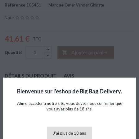
Référence
105451
Marque
Omer Vander Ghinste
Note
41,61 €
TTC
Ajouter au panier

Quantité
DÉTAILS DU PRODUIT
AVIS
Marque
Omer Vander Ghinste
Bienvenue sur l'eshop de Big Bag Delivery.
Référence
105451
Afin d'accéder à notre site, vous devez nous confirmer que
vous avez plus de 18 ans.
8 AUTRES PRODUITS DANS LA MÊME CATÉGORIE :
>
<
J'ai plus de 18 ans