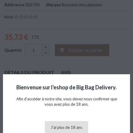
Référence
002790
Marque
Brasserie des Légendes
Note
35,73 €
TTC
Ajouter au panier

Quantité
DÉTAILS DU PRODUIT
AVIS
Marque
Brasserie des Légendes
Bienvenue sur l'eshop de Big Bag Delivery.
Référence
002790
Afin d'accéder à notre site, vous devez nous confirmer que
vous avez plus de 18 ans.
8 AUTRES PRODUITS DANS LA MÊME CATÉGORIE :
>
<
J'ai plus de 18 ans