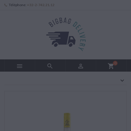
Téléphone:
+32-2-742.21.12
0



shopping_cart