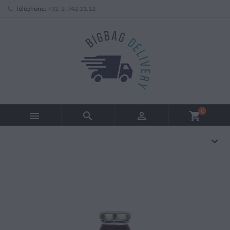
Téléphone:
+32-2-742.21.12
0



shopping_cart