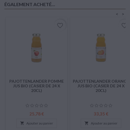
ÉGALEMENT ACHETÉ...
<
>
favorite_border
favorite_border
PAJOTTENLANDER POMME
PAJOTTENLANDER ORANGE
JUS BIO (CASIER DE 24 X
JUS BIO (CASIER DE 24 X
20CL)
20CL)
Prix
Prix
25,78 €
33,35 €

Ajouter au panier

Ajouter au panier