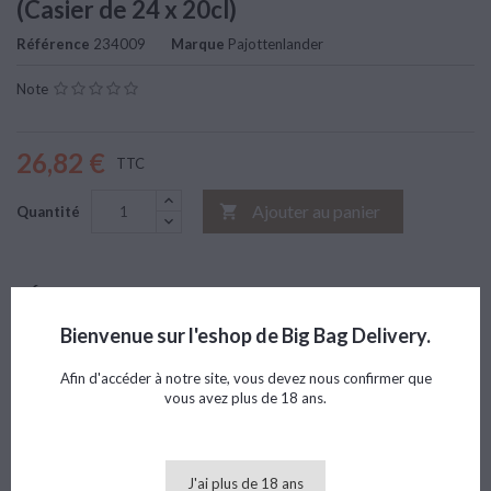
(Casier de 24 x 20cl)
Référence
234009
Marque
Pajottenlander
Note
26,82 €
TTC
Ajouter au panier

Quantité
DÉTAILS DU PRODUIT
AVIS
Bienvenue sur l'eshop de Big Bag Delivery.
Marque
Pajottenlander
Afin d'accéder à notre site, vous devez nous confirmer que
Référence
234009
vous avez plus de 18 ans.
8 AUTRES PRODUITS DANS LA MÊME CATÉGORIE :
>
<
J'ai plus de 18 ans