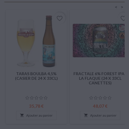
<
>
favorite_border
favorite_border
TARAS BOULBA 4,5%
FRACTALE 6% FOREST IPA -
(CASIER DE 24 X 33CL)
LA FLAQUE (24 X 33CL
CANETTES)
Prix
Prix
35,78 €
48,07 €

Ajouter au panier

Ajouter au panier