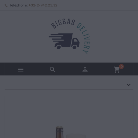
Téléphone:
+32-2-742.21.12
0



shopping_cart