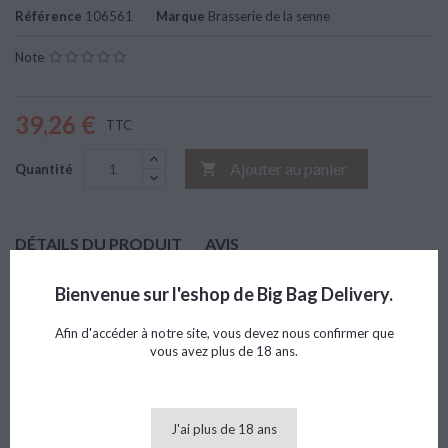
Référence
106561
Marque
Brasserie de la senne
Note
39,26 €
TTC
Ajouter au panier

Quantité
DÉTAILS DU PRODUIT
AVIS
Marque
Brasserie de la senne
Bienvenue sur l'eshop de Big Bag Delivery.
Référence
106561
Afin d'accéder à notre site, vous devez nous confirmer que
vous avez plus de 18 ans.
8 AUTRES PRODUITS DANS LA MÊME CATÉGORIE :
>
<
J'ai plus de 18 ans