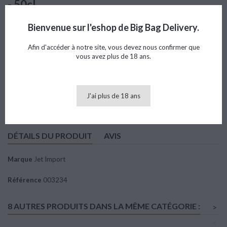
- 50cl
Référence
003234
Marque
Jet Import
Bienvenue sur l'eshop de Big Bag Delivery.
Note
Afin d'accéder à notre site, vous devez nous confirmer que
vous avez plus de 18 ans.
45,94 €
TTC
J'ai plus de 18 ans
Ajouter au panier

Quantité
DÉTAILS DU PRODUIT
AVIS
Marque
Jet Import
Référence
003234
8 AUTRES PRODUITS DANS LA MÊME CATÉGORIE :
>
<