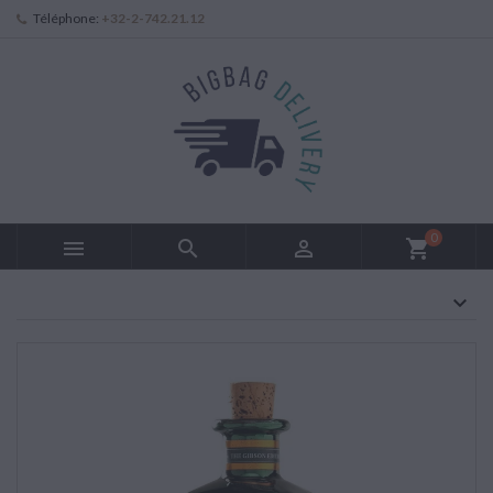
Téléphone:
+32-2-742.21.12
0



shopping_cart