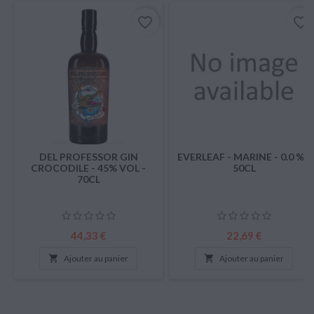
favorite_border
favorite_border
DEL PROFESSOR GIN
EVERLEAF - MARINE - 0.0 % -
CROCODILE - 45% VOL -
50CL
70CL
Prix
Prix
44,33 €
22,69 €

Ajouter au panier

Ajouter au panier