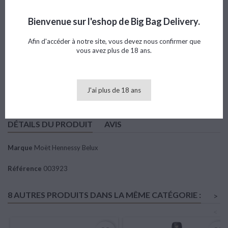
Référence
003923
Marque
Moët Hennessy Belux
Bienvenue sur l'eshop de Big Bag Delivery.
Note
Afin d'accéder à notre site, vous devez nous confirmer que
vous avez plus de 18 ans.
396,43 €
TTC
Ajouter au panier

Quantité
J'ai plus de 18 ans
DÉTAILS DU PRODUIT
AVIS
Marque
Moët Hennessy Belux
Référence
003923
8 AUTRES PRODUITS DANS LA MÊME CATÉGORIE :
>
<