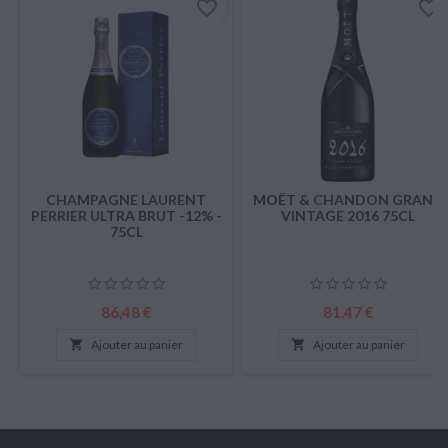
favorite_border
favorite_border
CHAMPAGNE LAURENT
MOËT & CHANDON GRAND
PERRIER ULTRA BRUT -12% -
VINTAGE 2016 75CL
75CL
Prix
Prix
86,48 €
81,47 €

Ajouter au panier

Ajouter au panier