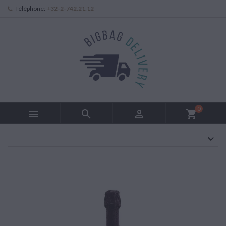
Téléphone:
+32-2-742.21.12
0



shopping_cart