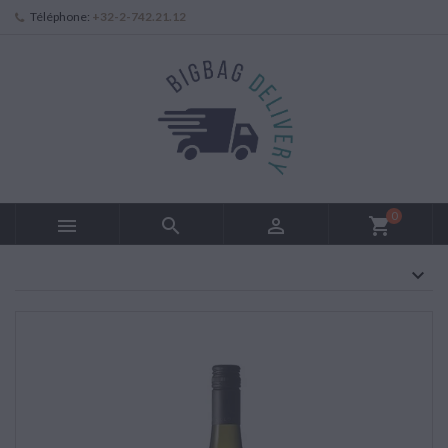
Téléphone:
+32-2-742.21.12
0



shopping_cart