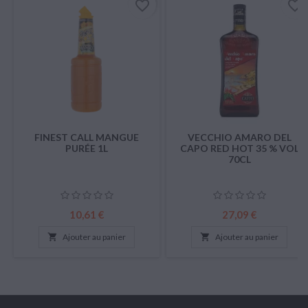
favorite_border
favorite_border
FINEST CALL MANGUE
VECCHIO AMARO DEL
PURÉE 1L
CAPO RED HOT 35 % VOL
70CL
Prix
Prix
10,61 €
27,09 €

Ajouter au panier

Ajouter au panier