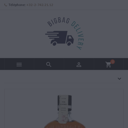
Téléphone:
+32-2-742.21.12
0



shopping_cart