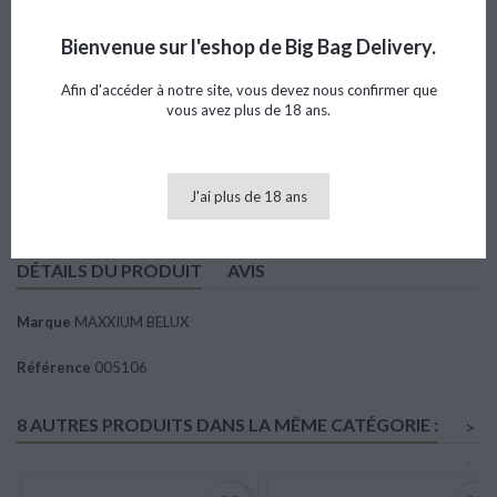
Référence
005106
Marque
MAXXIUM BELUX
Bienvenue sur l'eshop de Big Bag Delivery.
Note
Afin d'accéder à notre site, vous devez nous confirmer que
vous avez plus de 18 ans.
29,60 €
TTC
Ajouter au panier

Quantité
J'ai plus de 18 ans
DÉTAILS DU PRODUIT
AVIS
Marque
MAXXIUM BELUX
Référence
005106
8 AUTRES PRODUITS DANS LA MÊME CATÉGORIE :
>
<