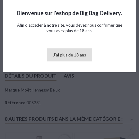
Référence
005231
Marque
Moët Hennessy Belux
Bienvenue sur l'eshop de Big Bag Delivery.
Note
Afin d'accéder à notre site, vous devez nous confirmer que
vous avez plus de 18 ans.
111,36 €
TTC
Ajouter au panier

Quantité
J'ai plus de 18 ans
DÉTAILS DU PRODUIT
AVIS
Marque
Moët Hennessy Belux
Référence
005231
8 AUTRES PRODUITS DANS LA MÊME CATÉGORIE :
>
<