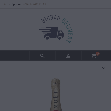
Téléphone:
+32-2-742.21.12
0



shopping_cart