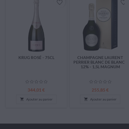
favorite_border
favorite_border
KRUG ROSÉ - 75CL
CHAMPAGNE LAURENT
PERRIER BLANC DE BLANC -
12% - 1,5L MAGNUM
Prix
Prix
344,01 €
255,85 €

Ajouter au panier

Ajouter au panier